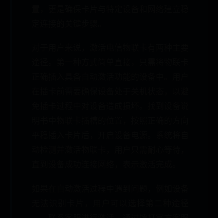
置，更是确保卡片与特定设备和网络建立稳
定连接的关键步骤。
对于用户来说，激活电信物联卡有两种主要
途径。第一种方式简单直接，只需将物联卡
正确插入具备自动激活功能的设备中。用户
在插卡前需要确保设备处于关机状态，以避
免插卡过程中对设备造成损坏。找到设备说
明书中物联卡插槽的位置，按照正确的方向
平稳插入卡片后，开启设备电源。系统将自
动检测并激活物联卡，用户只需耐心等待，
直到设备成功连接网络，表示激活完成。
如果在自动激活过程中遇到问题，例如设备
无法识别卡片，用户可以选择第二种途径
——联系客服进行激活。通过拨打官方客服