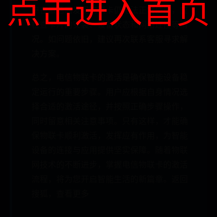
点击进入首页
户在激活后发现物联卡仍无法正常使用，应
检查卡片的安装、设备状态和网络连接等情
况。如问题依旧，建议再次联系客服寻求解
决方案。
总之，电信物联卡的激活是确保智能设备稳
定运行的重要步骤。用户应根据自身情况选
择合适的激活途径，并按照正确步骤操作，
同时留意相关注意事项。只有这样，才能确
保物联卡顺利激活，发挥应有作用，为智能
设备的连接与应用提供坚实保障。随着物联
网技术的不断进步，掌握电信物联卡的激活
流程，将为您开启智能生活的新篇章。返回
搜狐，查看更多