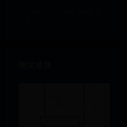
← 雷霆之怒
免费一键给照片戴
是什么
上圣诞帽 →
相关推荐