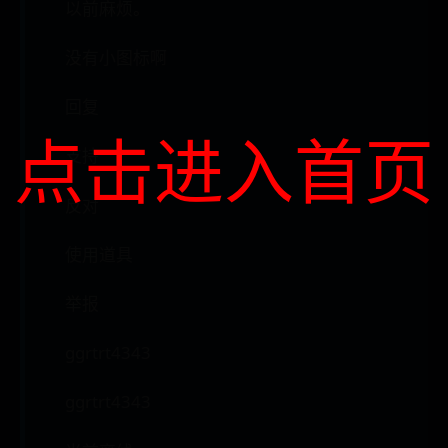
以前麻烦。
没有小图标啊
回复
点击进入首页
支持
反对
使用道具
举报
ggrtrt4343
ggrtrt4343