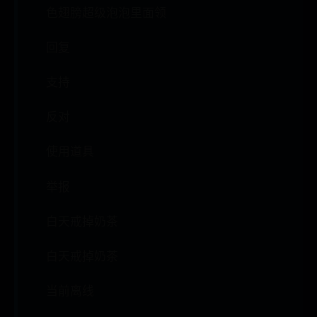
色翅膀超级泡泡里面领
回复
支持
反对
使用道具
举报
白天戒掉奶茶
白天戒掉奶茶
当前离线