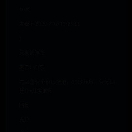
10楼
发表于 2025-7-18 13:26:52
|
只看该作者
来自：山东
左上角有个粉色泡泡，30级开启，有每日
任务+红尘试炼
回复
支持