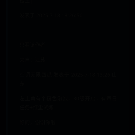
楼主|
发表于 2025-7-18 18:26:56
|
只看该作者
来自：江苏
空调无限西瓜 发表于 2025-7-18 13:26 山
东
左上角有个粉色泡泡，30级开启，有每日
任务+红尘试炼
好的，谢谢你啦