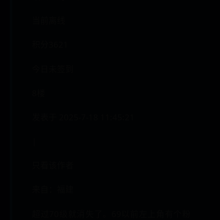
当前离线
积分3621
今日未签到
8楼
发表于 2025-7-18 11:45:21
|
只看该作者
来自：福建
超过70级就消失了。69以前左上角有个粉