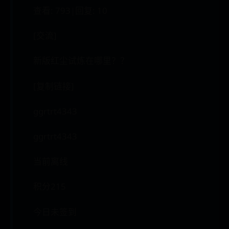
查看: 793|回复: 10
[交流]
新版红尘试炼在哪里？？
[复制链接]
ggrtrt4343
ggrtrt4343
当前离线
积分215
今日未签到