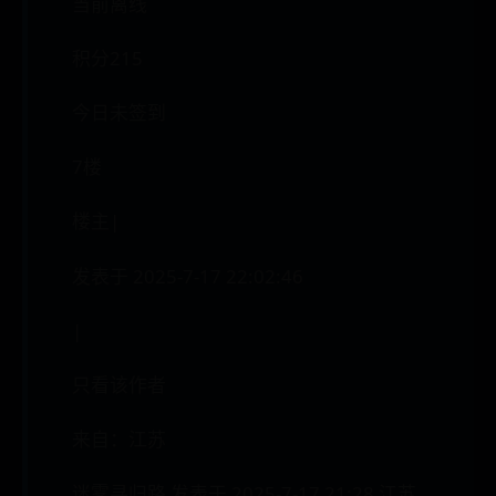
当前离线
积分215
今日未签到
7楼
楼主|
发表于 2025-7-17 22:02:46
|
只看该作者
来自：江苏
迷雾寻归路 发表于 2025-7-17 21:28 江苏