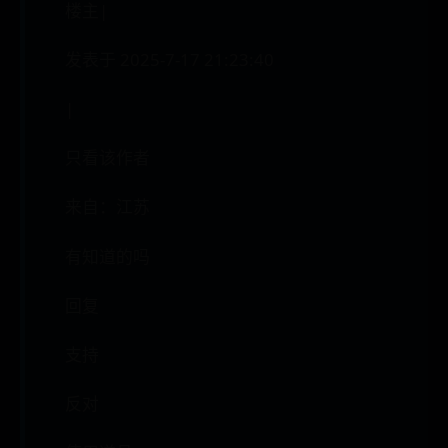
楼主|
发表于 2025-7-17 21:23:40
|
只看该作者
来自：江苏
有知道的吗
回复
支持
反对