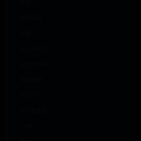
反对
使用道具
举报
ggrtrt4343
ggrtrt4343
当前离线
积分215
今日未签到
11楼