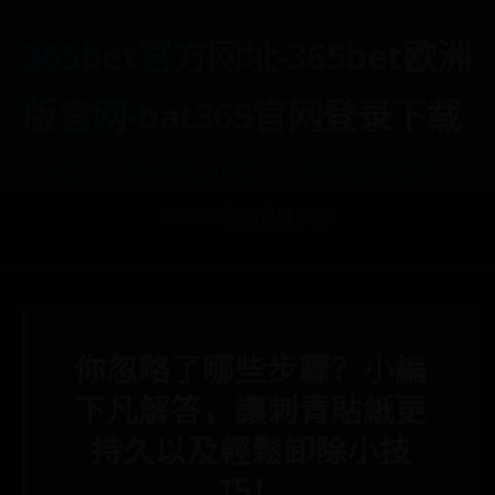
365bet官方网址-365bet欧洲
版官网-bat365官网登录下载
首页
365bet官方网址
365bet欧洲版官网
bat365官网登录下载
你忽略了哪些步驟？小編
下凡解答，讓刺青貼紙更
持久以及輕鬆卸除小技
巧！