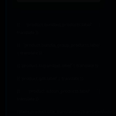
{{ 'product.bundled_products.label' |
translate }}
{{ 'product.bundle_group_products.label'
| translate }}
{{ 'product.buyandget.label' | translate }}
{{ 'product.gift.label' | translate }}
{{ 'product.addon_products.label' |
translate }}
{{item.product.title_translations|translateModel}}