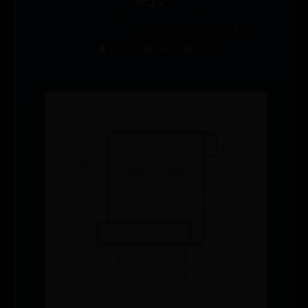
365bet官方网址
📅 2026-01-08 10:21:44
👤 admin
👁️ 3851
❤️ 220