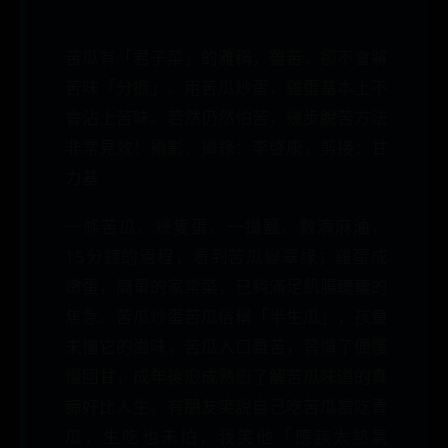
苦瓜有「君子菜」的雅稱，雖苦，卻不會將
苦味「分擔」。用苦瓜炒蛋，雞蛋基本上不
會沾上苦味。若然仍然怕苦，幾步脫苦方法
非常見效！攝影、攝錄：李啓康，剪接：甘
力基
一條苦瓜、幾隻蛋、一撮鹽、數滴麻油，
15分鐘的過程，看到苦瓜變翠綠；雞蛋成
嫩蛋，簡單的家常菜，已夠滿足飢腸轆轆的
焦急。苦瓜炒蛋苦瓜俗稱「半生瓜」，孩童
未懂它的滋味，苦瓜入口雖苦，習慣了便慢
慢回甘，成年後愈成熟愈了解苦瓜味道的真
諦好比人生。有朋友笑說自己吃苦瓜當吃青
瓜，生吃也未怕，我笑他「應該太熱氣