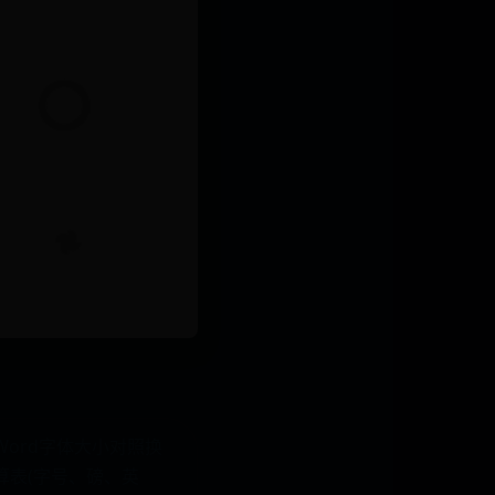
Word字体大小对照换
算表(字号、磅、英