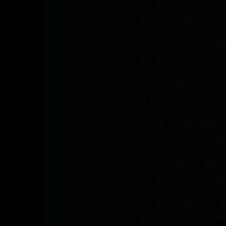
22、如日方中：好象
展到十分兴盛的阶段。
23、日炙风吹：太阳
苦。亦作“日炙风筛”。
24、干云蔽日：干：
住太阳。形容树木高大
25、夏日可畏：象夏
比喻为人严厉，令人畏
26、遮天蔽日：遮蔽
大、数量众多或气势盛
27、皎如日星：皎：
洁白光亮。形容十分明