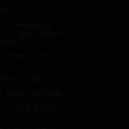
0句）
叶过滤，漏到他身上变成了淡
的光晕。下面是小编整理的关
有所帮助！
誓心：对着太阳发誓，表明忠诚
太阳的代称。多借指时间。
器，赶回太阳。形容力挽危局
太阳，直冲云霄。形容十分高