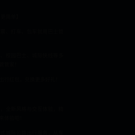
得更简单】
机票、打车、包车就用巴士管
项、校园巴士、城际快线等多
管管家！
出行红包，兑换更多好礼！
版，全新风格与交互体验，精
来体验吧！
站式城际公路出行服务，从车