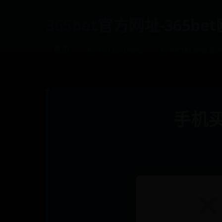
365bet官方网址-365b
首页
365bet官方网址
365bet欧洲版官
手机