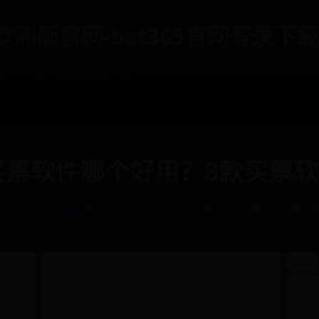
et欧洲版官网-bat365官网登录下载
网
bat365官网登录下载
买票软件哪个好用？8款买票
365bet官方网址
📅 2025-07-09 17:23:16
👤 admin
👁️ 9588
❤️ 68