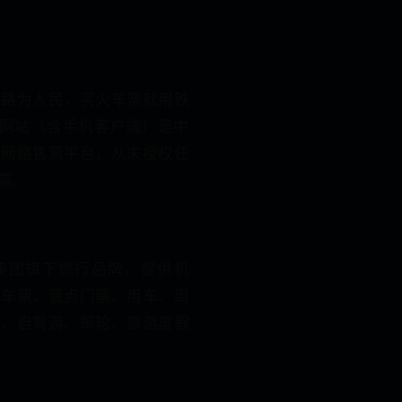
铁路为人民，买火车票就用铁
306网站（含手机客户端）是中
票网络售票平台，从未授权任
票。
集团旗下旅行品牌，提供机
汽车票、景点门票、用车、周
行、自驾游、邮轮、旅游度假