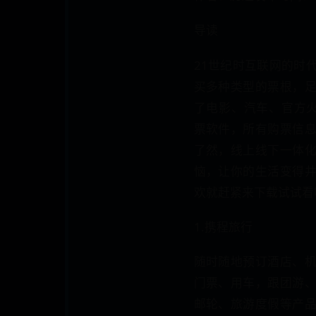
导读
21世纪时互联网的时
买多种类型的票根，
了电影、汽车、官方火
票软件，所有购票信
了然，线上线下一体
恼，让你的生活变得
欢就赶紧来下载试试看
1.携程旅行
随时随地预订酒店、
门票、用车，跟团游
邮轮、旅游度假等产