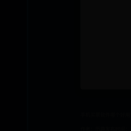
手机买票软件哪个好用
作者：历趣发布时间：202