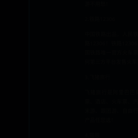
游不用愁！
2.铁路12306
中国铁路出品，人民
路12306！铁路12
国铁路唯一官方火车
何第三方平台发售火车
3.飞猪旅行
飞猪旅行是阿里巴巴
票、酒店、火车票、
末游、跟团游、自由
产品任您选！
4.猫眼