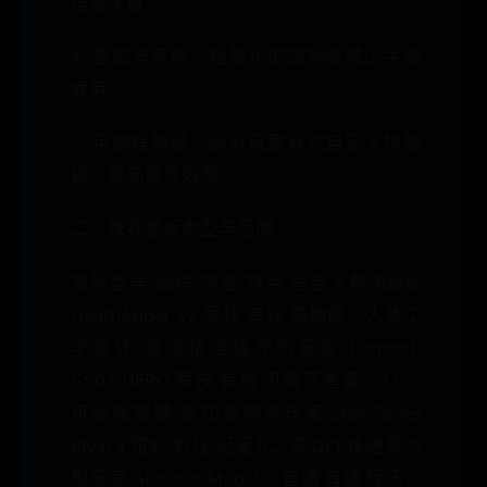
适是关键。
4. 重量与平衡：轻量化的鼠标能减少手腕
疲劳。
5. 可编程按键：部分玩家喜欢自定义快捷
键，提高操作效率。
二、推荐鼠标类型与品牌
鼠标型号 品牌 类型 特点 适合人群 Razer
DeathAdder V2 罗技 有线 高精度、人体工
学设计 追求精准操作的玩家 Logitech
G502 HERO 罗技 有线 可调节重量、11个
可编程按键 多功能需求玩家 SteelSeries
Rival 3 雷蛇 有线 轻量化、高DPI 快速移动
型玩家 Glorious Model O 普通 有线 轻巧、