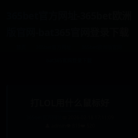
365bet官方网址-365bet欧洲
版官网-bat365官网登录下载
首页
365bet官方网址
365bet欧洲版官网
bat365官网登录下载
打LOL用什么鼠标好
365bet官方网址
📅 2026-02-18 17:11:09
👤 admin
👁️ 819
❤️ 520