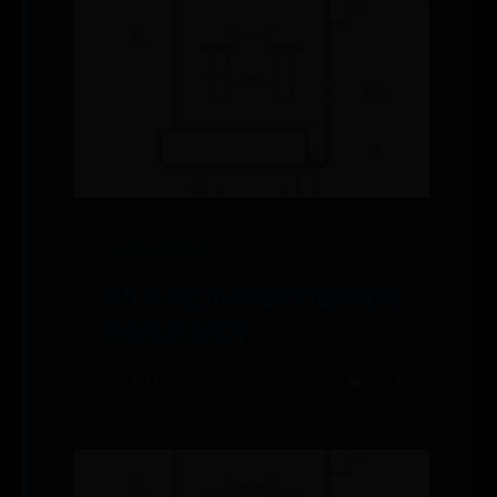
365bet官方网址
为什么有些mp3格式的音频无法
在音乐里面打开
📅 08-31
👁️ 5518