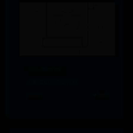
365bet欧洲版官网
小黄车如何结束行程
📅 09-27
👁️ 7089