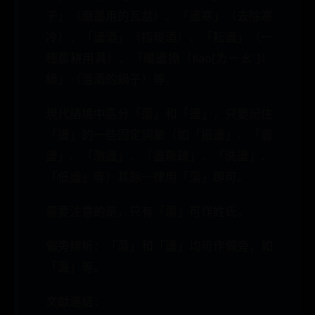
子」（磨墨用的瓦盆）、「盪寒」（去除寒
冷）、「盪酒」（指暖酒）、「耘盪」（一
種農耕用具）、「暖盪撩（liáo[ㄌㄧㄠˊ]）
鍋」（溫酒的鍋子）等。
現代語境中區分「蕩」和「盪」，只要記住
「盪」的一些固定詞彙（如「振盪」、「震
盪」、「激盪」、「盪鞦韆」、「洗盪」、
「低盪」等）其餘一律用「蕩」即可。
需要注意的是，只有「蕩」可作姓氏。
偏旁辨析：「蕩」和「盪」均可作偏旁，如
「蘯」等。
文獻連結：