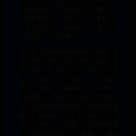
不歸，流蕩忘返的人，亦作「宕子」）、
「蕩氣迴腸」、「飄飄蕩蕩」、「蕩平」、
「傾家蕩產」、「空蕩」、「空蕩蕩」、
「空空蕩蕩」、「浩浩蕩蕩」、「坦蕩」、
「雁蕩山」（山名）等。
而「盪」則是指洗滌杯盤碗碟等之器物、洗
滌、洗淨、掃除、掃蕩、擺動、搖動、交
替、推移，如「迴盪」、「振盪」、「震
盪」、「激盪」、「動盪」、「動盪不
安」、「擺盪」（搖擺晃動）、「拂盪」、
「盪鞦韆」、「洗盪」、「低盪」（國際外
交上為降低雙方的緊張關係，而採取比較和
緩的方式相對待）、「簸（bǒ[ㄅㄛˇ]）
盪」（指飄蕩）、「盪盪」（浮誇不實的樣
子；法度廢壞的樣子）、「盪風」、「墨盪