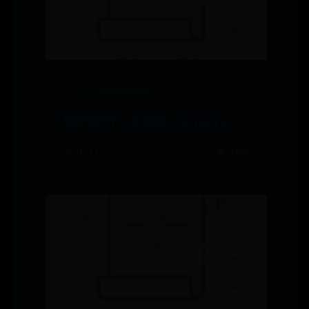
bat365官网登录下载
關於我們 三友藥妝 Tomod's
📅 10-11
👁️ 3306