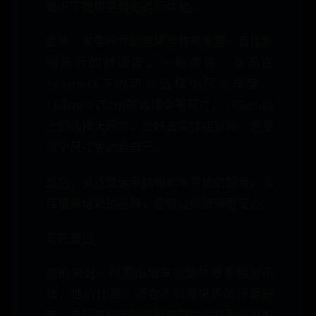
路况下提供更稳的骑行体验。
此外，车架尺寸的选择也非常重要，直接影
响骑行的舒适度。一般来说，身高在
165cm以下的可以选择小尺寸车架，
165cm-175cm的选择中等尺寸，175cm以
上的选择大尺寸。最好去实体店试骑，感受
哪个尺寸更适合自己。
最后，关注变速系统和刹车系统的配置，选
择值得信赖的品牌，能够让你骑得更安心。
写在最后
总的来说，凤凰山地车的整体质量相当不
错，性价比高，适合不同需求的骑行爱好
者。希望这份选购攻略能帮助你找到心仪的