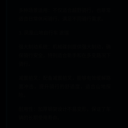
多种场景适用：不仅适合越野骑行，也非常
适合日常休闲骑行，满足不同骑行需求。
3. 凤凰山地自行车 途瑞
强大制动系统：机械碟刹提供强大制动，确
保骑行安全，特别适合新手和在多变路况下
骑行。
减震前叉：配备减震前叉，能够有效缓解路
面冲击，提升骑行的舒适度，适合山地探
险。
耐用性：加厚钢架设计不易变形，保证了车
辆的长期使用寿命。