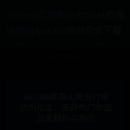
365bet官方网址-365bet欧洲
版官网-bat365官网登录下载
首页
365bet官方网址
365bet欧洲版官网
bat365官网登录下载
2026年凤凰山地自行车
选购指南：多款热门车型
深度解析与推荐