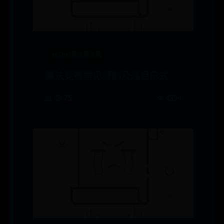
365bet欧洲版官网
算法竞赛常见赛制及题目形式
📅 08-25
👁️ 4894