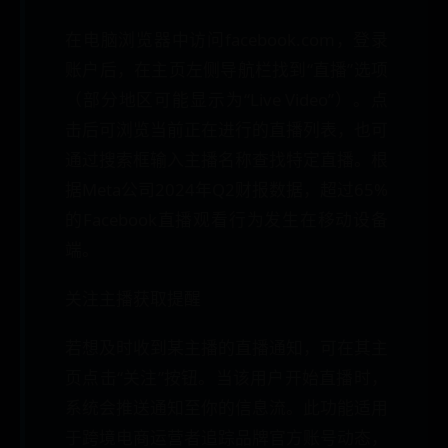
在电脑浏览器中访问facebook.com，登录
账户后，在主页左侧导航栏找到“直播”选项
（部分地区可能显示为“Live Video”）。点
击后可浏览当前正在进行的直播列表，也可
通过搜索框输入主播名称查找特定直播。根
据Meta公司2024年Q2财报数据，超过65%
的Facebook直播观看行为发生在移动设备
端。
关注主播获取提醒
若想及时收到某主播的直播通知，可在其主
页点击“关注”按钮。当该用户开始直播时，
系统会推送通知至你的信息流。此功能适用
于跨境电商运营者追踪品牌官方账号动态，