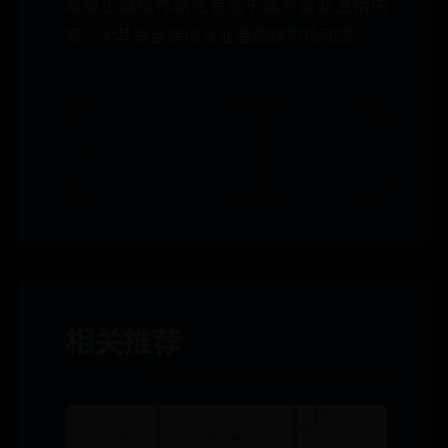
掌握正确操作路径有助于高效获取直播内
容，尤其适合跨境从业者跟踪市场动态。
← 北京哪有算命算
女魃墓刷
得准的，北京八大处
任务如何
寺庙算卦
加点 →
相关推荐