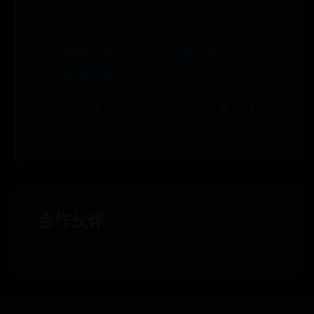
365bet官方网址
揭秘手机应用闪退：原因剖析与
解决攻略
📅 07-08
👁️ 4694
合作伙伴