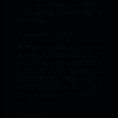
在Facebook上观看直播，用户可通过多种
方式进入直播页面。本文将详细介绍操作路
径及注意事项。
进入Facebook直播的常用方法
用户可在手机App或网页端访问Facebook
直播内容。移动端最便捷的方式是打开
Facebook应用，点击首页顶部的“直播”标
签（位于动态消息上方），即可查看正在直
播的账号或推荐内容。若未显示该标签，可
尝试更新至最新版本App（截至2024年12
月，Facebook官方App全球下载量超28亿
次，活跃用户约29亿）。
网页端操作路径