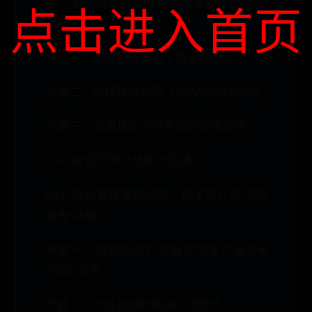
A3：调整视频清晰度或切换至更稳定的Wi-
点击进入首页
Fi网络。
步骤一：点击播放器右下角设置图标
步骤二：选择较低画质（如720p或480p）
步骤三：关闭其他占用带宽的应用程序
Q4：能否回放已结束的直播？
A4：部分直播支持回放，需主播开启“保存
录像”功能。
步骤一：直播结束后查看主播主页是否有
“视频”标签
步骤二：点击视频标题进入播放页