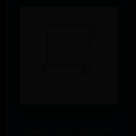
《说文解字》（大徐本）徐铉 (宋)卷别卷一