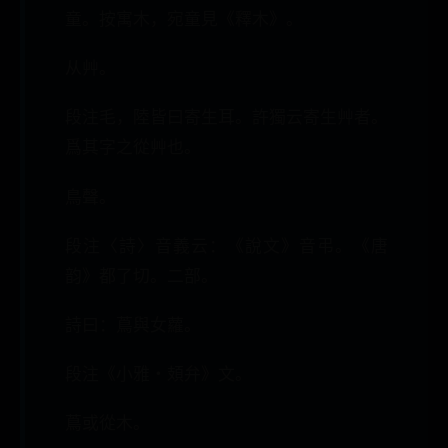
童。按寓木，宛童見《釋木》。
从艸。
段注毛，陸皆曰寄生耳。許獨云寄生艸者。
爲其字之從艸也。
鳥聲。
段注〈詩〉音義云：《說文》音弔。《唐
韵》都了切。二部。
詩曰：蔦與女蘿。
段注《小雅・頍弁》文。
蔦或從木。