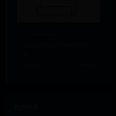
365bet欧洲版官网
S6的冠军皮肤是不是最好看的一
届
📅 07-09
👁️ 4104
合作伙伴