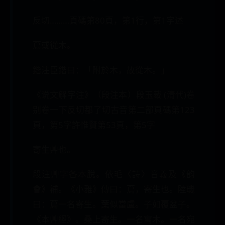
反切………頁碼第80頁，第1行，第1字述
蔦或從木。
鍇注臣鍇曰：「附於木，故從木。」
《说文解字注》（段注本）段玉裁 (清代)卷
别卷一下反切都了切古音第二部頁碼第123
頁，第5字許惟賢第53頁，第5字
寄生艸也。
段注艸字各本脫。依毛〈詩〉音義及《韵
會》補。《小雅》傳曰：蔦，寄生也。陸璣
曰：蔦一名寄生。葉似當盧。子如覆盆子。
《本艸經》。桑上寄生。一名寓木。一名宛