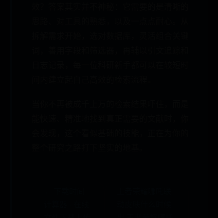
效？答案其实并不神秘：它需要的是清晰的
思路、对工具的熟悉，以及一点点耐心。从
拆解需求开始，选对数据库，灵活组合关键
词，善用字段和筛选器，再辅以引文追踪和
日志记录，每一位科研新手都可以在较短时
间内建立起自己高效的检索流程。
当你不再被成千上万的检索结果吓住，而是
能快速、精准地找到真正需要的文献时，你
会发现，这个看似基础的技能，正在为你的
整个研究之路打下坚实的地基。
← 下载时间
王者荣耀哪吒联
计算器 - 在线
动皮肤什么时候
文件下载上传
出 王者荣耀哪吒