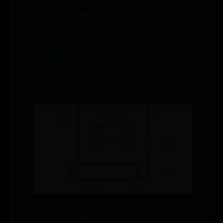
365bet欧洲版官网
交管12123如何查询非本人名下
车辆的违章记录？查明违章信息
方法汇总
📅 07-21
👁️ 1993
365bet欧洲版官网