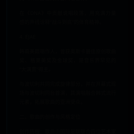
在《DNA》中贡献说唱段落，用充满力量
感的声线诠释“战斗到底”的体育精神。
4. EJAE
韩裔美籍唱作人，曾获奥斯卡最佳原创歌曲
奖、格莱美奖及金球奖，是音乐界罕见的
“大满贯”得主。
与波切利共同完成旋律部分，并在开幕式现
场与波切利同台首演，其演唱融合韩式流行
元素，拓展歌曲的亚洲受众。
二、歌曲的创作与风格定位
创作历程：歌曲由国际足联联合四位艺术家