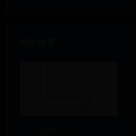
相关推荐
bat365官网登录下载