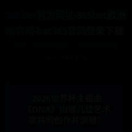
365bet官方网址-365bet欧洲
版官网-bat365官网登录下载
首页
365bet官方网址
365bet欧洲版官网
bat365官网登录下载
2026世界杯主题曲
《DNA》由哪几位艺术
家共同创作并演唱？