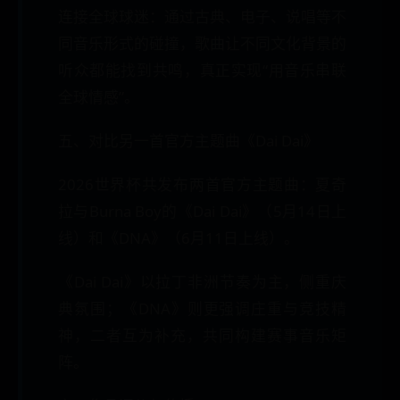
连接全球球迷：通过古典、电子、说唱等不
同音乐形式的碰撞，歌曲让不同文化背景的
听众都能找到共鸣，真正实现“用音乐串联
全球情感”。
五、对比另一首官方主题曲《Dai Dai》
2026世界杯共发布两首官方主题曲：夏奇
拉与Burna Boy的《Dai Dai》（5月14日上
线）和《DNA》（6月11日上线）。
《Dai Dai》以拉丁非洲节奏为主，侧重庆
典氛围；《DNA》则更强调庄重与竞技精
神，二者互为补充，共同构建赛事音乐矩
阵。