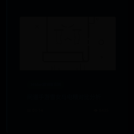
365bet欧洲版官网
问道手游雪女与电精对比分析
📅 01-14
👁️ 8435