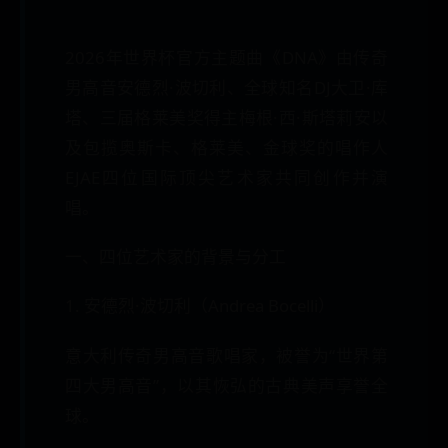
2026年世界杯官方主题曲《DNA》由传奇
男高音安德烈·波切利、全球知名DJ大卫·库
塔、三届格莱美奖得主梅根·西·斯塔莉安以
及包揽奥斯卡、格莱美、金球奖的唱作人
EJAE四位国际顶尖艺术家共同创作并演
唱。
一、四位艺术家的背景与分工
1. 安德烈·波切利（Andrea Bocelli）
意大利传奇男高音歌唱家，被誉为“世界第
四大男高音”，以其恢弘的古典美声享誉全
球。