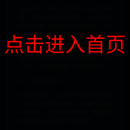
演出阵容：安德烈·波切利与EJAE登台献
唱，波切利身着酒红色西装，EJAE身穿蓝
白渐变礼服，舞台中央投影世界地图，各国
点击进入首页
国旗环绕，体现赛事全球主题。
反响：现场观众反应热烈，社交媒体上不少
网友称赞“波切利的声音轻松又愉悦”，认为
《DNA》比同期其他推广曲更具感染力。
四、歌曲的文化意义
呼应赛事特色：2026年美加墨世界杯是历
史上首次由三国联合举办，也是首次扩军至
48支球队，《DNA》的跨风格、跨国界合
作恰好契合“多元共生”的办赛理念。