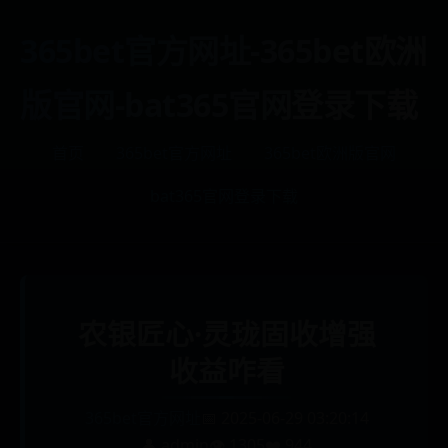
365bet官方网址-365bet欧洲
版官网-bat365官网登录下载
首页
365bet官方网址
365bet欧洲版官网
bat365官网登录下载
农银匠心·灵珑固收增强
收益咋看
365bet官方网址
📅 2025-06-29 03:20:14
👤 admin
👁️ 1305
❤️ 944