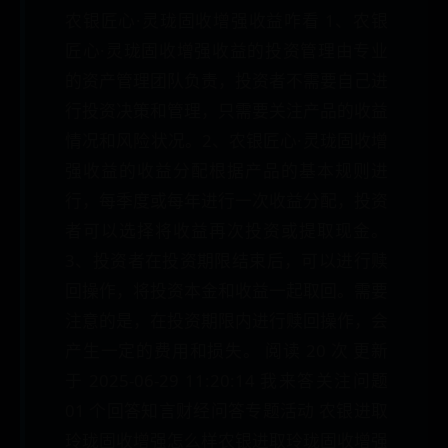
农银匠心·灵珑固收增强收益咋看 1、农银
匠心·灵珑固收增强收益的投资管理由专业
的资产管理团队负责，投资者不需要自己进
行投资决策和管理，只需要关注产品的收益
情况和风险状况。2、农银匠心·灵珑固收增
强收益的收益分配根据产品的基本规则进
行，每季度或每年进行一次收益分配，投资
者可以选择将收益再次投资或提取现金。
3、投资者在投资期限结束后，可以进行赎
回操作，将投资本金和收益一起取回。需要
注意的是，在投资期限内进行赎回操作，会
产生一定的费用和损失。 阅读 20 次 更新
于 2025-06-29 11:20:14 我来答关注问题
01 个回答知言财经问答专题活动 农银进取
玲珑固收增强怎么样农银进取玲珑固收增强