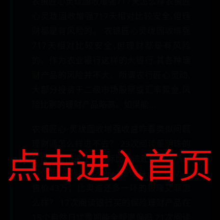
农银匠心灵珑固收增强717天怎么样农银匠
心灵珑固收增强717天相对比较安全,但理
财都是有风险的。 农银匠心灵珑固收增强
717天相对比较安全,但理财都是有风险
的。作为农业银行这样的大银行,其各种理
财产品的风险并不大。所谓农行匠心灵动,
大部分投资于二级市场股票或汇率黄金,风
险比别的理财产品略高。如果能...
农银匠心·灵珑固收增强收益咋看类似问题
理财通怎么样进不去？ 23次阅读董明珠的
点击进入首页
车终于造出来了，车标比奥迪还多一个环，
车价更“离谱” 22次阅读董明珠造车成功，
售价43万，比奥迪还多一环的银隆艾菲怎
么样？ 17次阅读银行买的保险理财产品在
15个自然日犹豫期能全额退保吗 21次阅读