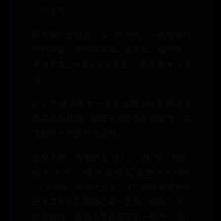
一步上升。
娱乐俱乐部设备：以KTV为例，一套完整的
包厢装备（含点歌系统、麦克风、音响等）
单价约在2万至5万元左右，视规模大小而
定。
4. 人力资源成本一支专业的团队是确保服
务质量的基础。根据不同岗位职责划分，员
工薪资水平会有所区别。
管理人员：月薪约8,000-15,000元。教练/
技术人员：健身教练起薪约为6,000-
10,000元，视资历而定；KTV调音师或其他
技术工种也可能接近这一区间。服务人员：
前台接待、清洁工等基层职位一般在3,000-