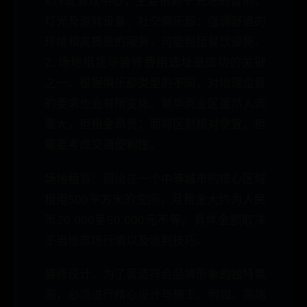
KTV或游戏中心，主要依赖于先进的音响、
灯光及游戏设备。社交俱乐部：强调舒适的
环境和高质量的服务，可能包括餐饮设施。
2. 场地租赁与装修费用选址是成功的关键
之一。根据俱乐部类型的不同，对地理位置
的要求也会有所变化。繁华商业区虽然人流
量大，但租金昂贵；而郊区则相对便宜，但
需要考虑交通便利性。
场地租赁：假设在一个中等城市的核心区域
租用500平方米的空间，月租金大约为人民
币20,000至50,000元不等。具体金额取决
于当地市场行情以及谈判技巧。
装修设计：为了营造符合品牌形象的独特氛
围，必须进行精心设计与施工。例如，高端