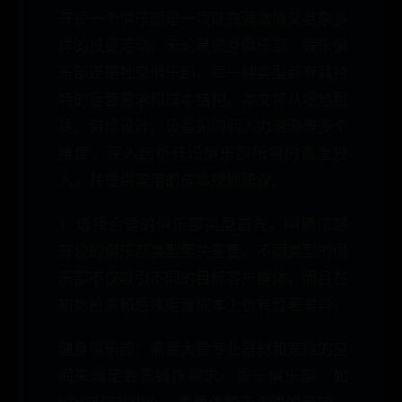
开设一个俱乐部是一项既充满激情又复杂多
样的投资活动。无论是健身俱乐部、娱乐俱
乐部还是社交俱乐部，每一种类型都有其独
特的运营需求和成本结构。本文将从场地租
赁、装修设计、设备采购到人力资源等多个
维度，深入剖析开设俱乐部所需的资金投
入，并提供实用的成本规划建议。
1. 选择合适的俱乐部类型首先，明确您想
开设的俱乐部类型至关重要。不同类型的俱
乐部不仅吸引不同的目标客户群体，而且在
初始投资和后续运营成本上也有显著差异。
健身俱乐部：需要大量专业器材和宽敞的空
间来满足会员锻炼需求。娱乐俱乐部：如