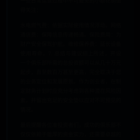
一些日常运营过程中不可避免的小额花销值
得关注：
水电燃气费：依据实际使用情况浮动。网络
通信费：保障信息传递畅通。保险费用：为
财产安全保驾护航。维修保养费：延长设备
使用寿命。7. 总结与建议综上所述，开设
一个俱乐部所需的总投资额可以从几十万元
起步，直至数百万甚至更高，完全取决于您
的业务定位和发展愿景。作为创业者，在制
定财务计划时应充分考虑到各种潜在风险因
素，并留出充足的安全垫以应对不可预见的
情况。
最后提醒各位准投资者们，成功的俱乐部不
仅仅依赖于雄厚的资金实力，还需要卓越的