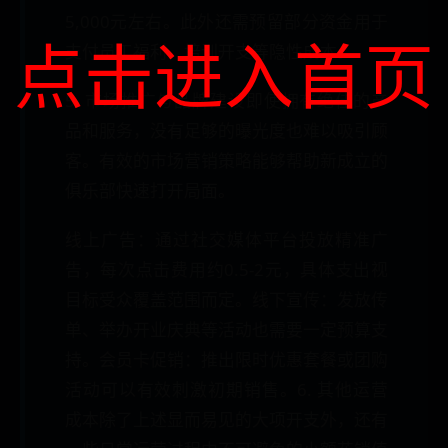
5,000元左右。此外还需预留部分资金用于
点击进入首页
支付员工福利、培训开支等隐性成本。
5. 市场推广与品牌建设即使拥有绝佳的产
品和服务，没有足够的曝光度也难以吸引顾
客。有效的市场营销策略能够帮助新成立的
俱乐部快速打开局面。
线上广告：通过社交媒体平台投放精准广
告，每次点击费用约0.5-2元，具体支出视
目标受众覆盖范围而定。线下宣传：发放传
单、举办开业庆典等活动也需要一定预算支
持。会员卡促销：推出限时优惠套餐或团购
活动可以有效刺激初期销售。6. 其他运营
成本除了上述显而易见的大项开支外，还有