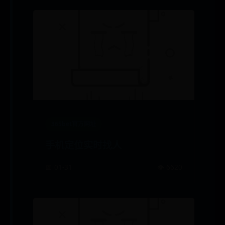
365bet官方网址
手机定位实时找人
📅 01-31
👁️ 6620