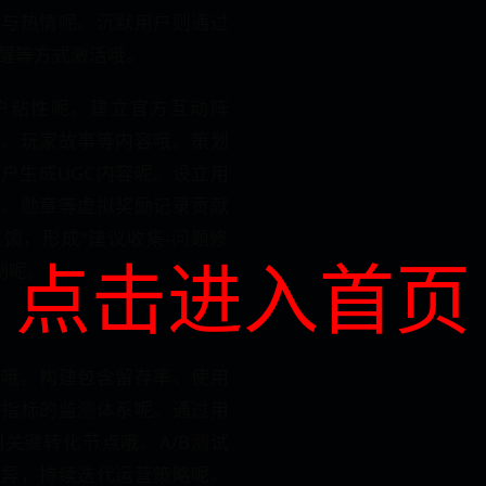
参与热情呢。沉默用户则通过
醒等方式激活哦。
户粘性呢。建立官方互动阵
志、玩家故事等内容哦。策划
户生成UGC内容呢。设立用
分、勋章等虚拟奖励记录贡献
馈，形成“建议收集-问题修
点击进入首页
制呢。
化哦。构建包含留存率、使用
心指标的监测体系呢。通过用
关键转化节点哦。A/B测试
差异，持续迭代运营策略呢。