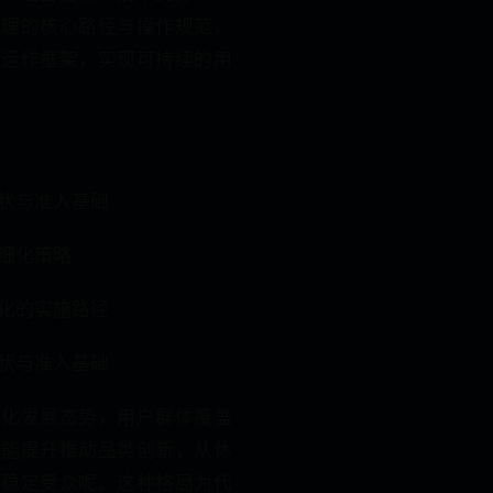
代理的核心路径与操作规范，
化运作框架，实现可持续的用
状与准入基础
细化策略
化的实施路径
状与准入基础
元化发展态势，用户群体覆盖
性能提升推动品类创新，从休
有稳定受众呢。这种格局为代