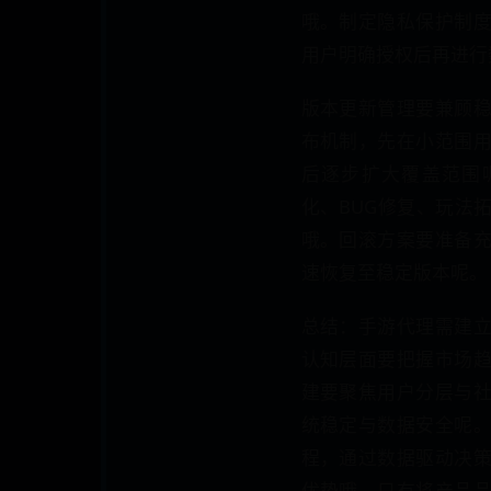
哦。制定隐私保护制
用户明确授权后再进行
版本更新管理要兼顾
布机制，先在小范围
后逐步扩大覆盖范围
化、BUG修复、玩法
哦。回滚方案要准备
速恢复至稳定版本呢。
总结：手游代理需建
认知层面要把握市场
建要聚焦用户分层与
统稳定与数据安全呢
程，通过数据驱动决
优势哦。只有将产品