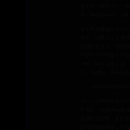
理方提供选择空间，
通过多品类布局扩大覆
准入需完成基础资质
手续，取得合法经营
请相关许可证，确保
与银行开户同样不可
架哦。硬件设施方面
源，保障用户流畅体验
二、运营体系搭建的精
用户分层管理提升服
费意愿、内容偏好等
化服务方案呢。新手
励机制帮助快速上手