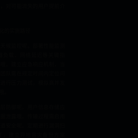
型，对可能流失的用户提前介
化的实施路径
全天候监控呢。部署性能监测
器负载、网络延迟等关键指
值哦。建立应急响应机制，当
术团队需在规定时间内定位问
期进行压力测试，模拟高并发
哦。
多层防御呢。用户信息存储应
数据泄露哦。传输过程需启用
渠道安全呢。定期进行漏洞扫
丁，建立异地容灾备份方案