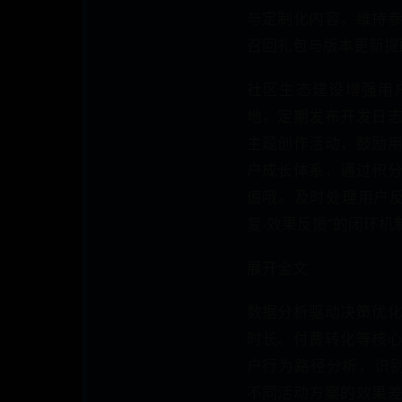
与定制化内容，维持
召回礼包与版本更新提
社区生态建设增强用
地，定期发布开发日
主题创作活动，鼓励用
户成长体系，通过积
值哦。及时处理用户反
复-效果反馈”的闭环机
展开全文
数据分析驱动决策优
时长、付费转化等核
户行为路径分析，识别
不同活动方案的效果