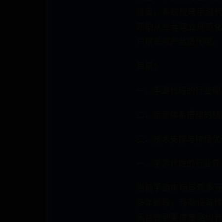
维度，系统梳理手游
帮助从业者建立规范
户增长与产品迭代呢。
目录：
一、手游代理的行业现
二、运营体系搭建的精
三、技术支撑与持续优
一、手游代理的行业现
当前手游市场呈现多
多年龄段，移动设备
闲益智到重度策略均