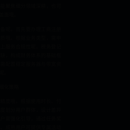
既能聚焦细分领域深耕，也可
盖面哦。
准备呢。首先要办理工商注册
资质哦。根据业务类型，需申
线上服务合规性呢。税务登记
或缺，构成财务体系的基础框
，需配置稳定服务器与带宽资
呢。
细化策略
务精度哦。根据使用时长、付
维度划分用户群体，设计差异
用户需强化引导，通过任务奖
哦。成熟用户可提供专属活动