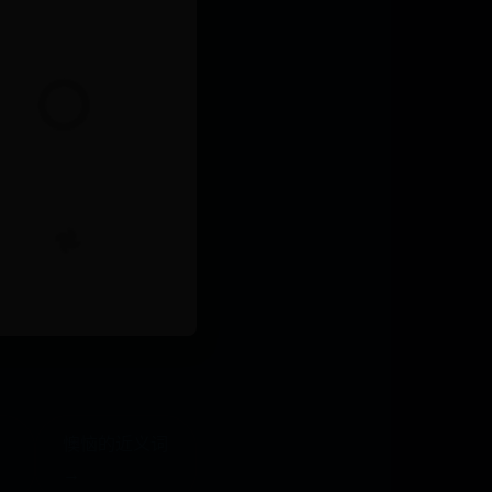
懊恼的近义词
→