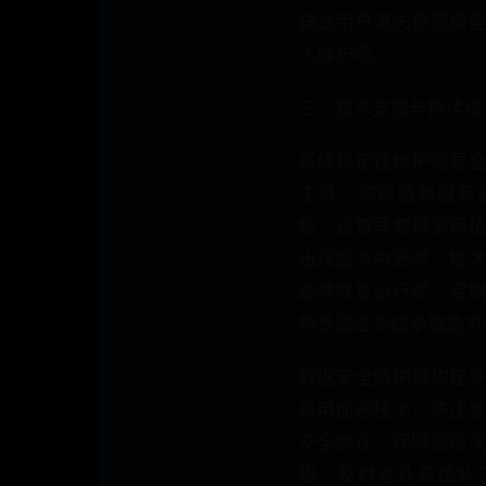
建立用户流失预警模
入维护哦。
三、技术支撑与持续优
系统稳定性维护需要
工具，实时追踪服务
标，设置异常预警阈
出现服务中断时，技
题并恢复运行呢。定
场景验证系统承载能力
数据安全防护需构建
采用加密技术，防止
安全协议，保障通信
描，及时修补系统补