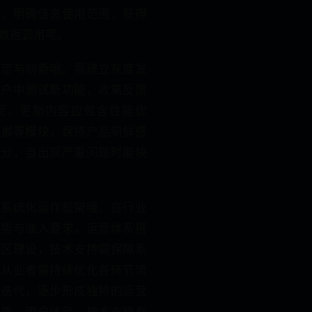
度，明确信息使用范围，获得
数据调用呢。
稳定与创新哦。需建立灰度发
用户中测试新功能，收集反馈
呢。更新内容应包含性能优
拓展等模块，保持产品新鲜感
充分，当出现严重问题时能快
立系统化运作框架哦。在行业
趋势与准入要求，运营体系搭
社区建设，技术支持需保障系
。从业者需持续优化各环节流
策迭代，逐步形成独特的运营
品质、用户体验、技术支持有