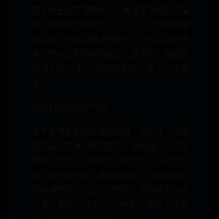
許多寵主都有深刻感受，每次要為狗狗洗澡
時，都總是費盡九牛二虎之力，才把狗狗帶
到浴室，然後要再慢慢安撫，才能為狗狗洗
澡。為什麼明明狗狗這麼喜歡游泳，但卻對
洗澡如此抗拒？背後的原因，寵主一定要
知。
游泳和洗澡完全不同
差不多每隻狗狗都喜歡游泳，但卻不一定喜
歡洗澡。畢竟對狗狗來說，這完全是不同的
事情。狗狗在游泳時，牠們可以自己控制
到，但洗澡的話，卻是被逼的。水流都會突
然傾倒而來，加上浴缸較滑，狗狗感到沒法
平衡，對狗狗來說，這些都會帶來不安焦