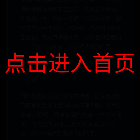
時間慢慢讓狗狗知道浴江、洗澡並不可怕。
例如用小食，製作一條通往浴缸的小路，讓
狗狗自己走進浴缸。開始時，洗澡的時間不
宜過長，可先用海綿抹身，再以適中溫度的
水，替狗狗洗全身，以縮短洗澡的時間。
点击进入首页
為小狗打造快樂的洗澡回憶，這樣才能令狗
狗喜歡上洗澡。（VCG）3. 以乾洗減少沖
水次數
對於真的極之抗拒洗澡的狗狗，寵主可嘗試
用簡單的乾洗法替狗狗先清理身體。將沐浴
液用水稀釋，然後倒到狗狗身上並揉出泡
沫。這做法的好處，是狗狗只需要沖水一
次，減少狗狗感到不適應的時間。