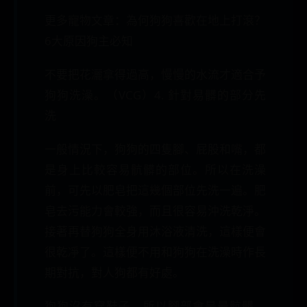
更多寵物文章：為何狗狗喜歡在地上打滾？
6大原因狗主必知
不要把花灑拿得過高，慢慢的水流才適合予
狗狗洗澡。（VCG）4. 針對易髒的部分先
洗
一般情況下，狗狗的四隻腳、屁股和嘴，都
是身上比較容易骯髒的部位。所以在洗澡
前，可先以肥皂把這幾個部位先洗一遍。肥
皂去污能力會較強，而且很容易沖洗乾淨。
接著再替狗狗全身用沐浴液清洗，這樣便會
很乾凈了。這樣便不用和狗狗在洗澡時作長
期對抗，對人狗都有好處。
狗狗沒有穿鞋子，所以腳部會是最骯髒。