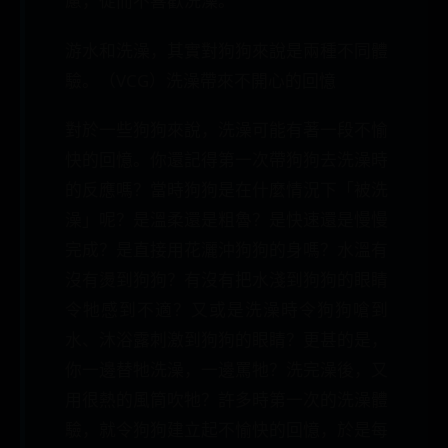
慮，從而不喜歡洗澡。
游水和洗澡，其實對狗狗來說是兩種不同體
驗。（VCG）洗澡帶來不開心的回憶
對於一些狗狗來說，洗澡可能有著一段不愉
快的回憶。你還記得第一次帶狗狗去洗澡時
的反應嗎？當時狗狗是在什麼情況下「被洗
澡」呢？是溫柔還是粗魯？是快速還是慢慢
完成？是直接用花灑沖狗狗的身嗎？水溫有
沒有燙到狗狗？有沒有把水淺到狗狗的眼睛
令牠感到不適？又或是洗澡時令狗狗嗆到
水、沐浴露刺激到狗狗的眼睛？更甚的是，
你一邊替牠洗澡，一邊罵牠？洗完澡後，又
用很熱的風筒吹牠？許多時第一次的洗澡體
驗，就令狗狗建立起不愉快的回憶，於是每