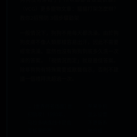
（VCG）更多寵物文章：貓貓打架怎麼辦？
教你2招預防 3個步驟勸架
一般情況下，狗狗不用每天都洗澡。由於狗
狗皮膚不像人類那樣容易出汗，因此不需要
經常洗澡。當然也沒有狗狗到底多久洗一次
澡的答案，「視情況而定」就是最佳答案。
除非狗狗有特殊需要或獸醫指示，否則不建
議一個禮拜洗超過一次。
← [世界杯名场面] 世
苹果手机
纪助攻！1990年，
怎么设置
马拉多纳连线卡尼吉
不更新系
亚斩落巴西
统升级 →