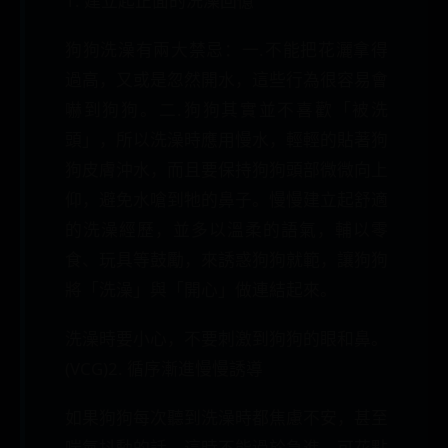
1. 建立起正面的洗澡回憶
狗狗洗澡有兩大禁忌：一.不能把花灑拿得
過高，又或是忽然開水，這些行為很容易會
嚇到狗狗。二.狗狗其實並不喜歡「被洗
頭」，所以洗澡時應用慢水，輕輕的貼著狗
狗皮膚沖水，而且要保持狗狗頭部微微向上
仰，避免水嗆到牠的鼻子。慢慢建立起舒適
的洗澡經歷，並多以溫柔的語氣，輔以零
食、玩具等鼓勵，來誘惑狗狗就範，讓狗狗
將「洗澡」與「開心」做連結起來。
洗澡時要小心，不要刺激到狗狗的眼和鼻。
(VCG)2. 循序漸進慢慢誘導
如果狗狗每次聽到洗澡時都焦慮不安，甚至
喘氣抖動的話，這時不能過於急進，可花點