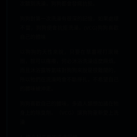
次聽到洗澡，狗狗都會發瘋抗拒。
狗狗對第一次洗澡有很深的記憶，如果處理
不當，狗狗便會抗拒洗澡。(VCG)狗狗喜歡
自己的體味
以狗狗的天性來說，只要在草叢裡打滾幾
圈，就可以瘙癢，何必沐浴洗澡這麼麻煩。
而且沐浴露等氣味對狗狗來說是很難聞的，
所以牠們在洗澡時會不斷掙扎，不希望自己
的體味被沖走。
狗狗喜歡自己的體味，多過人類想加諸在牠
身上的除臭劑。（VCG）讓狗狗重新愛上洗
澡