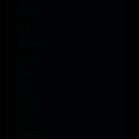
45.00
广东
揭阳普宁
40.00
贵州
毕节
55.00
江苏
南京鼓楼区