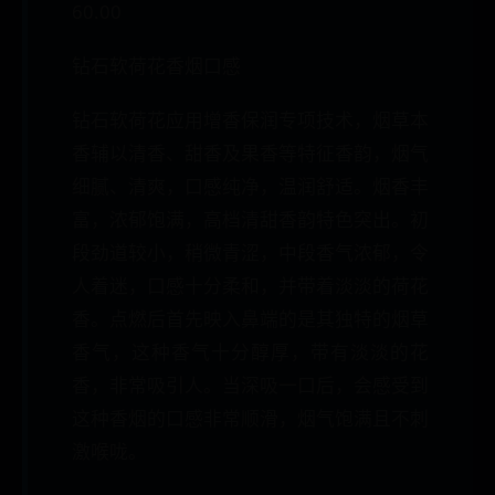
60.00
钻石软荷花香烟口感
钻石软荷花应用增香保润专项技术，烟草本
香辅以清香、甜香及果香等特征香韵，烟气
细腻、清爽，口感纯净，温润舒适。烟香丰
富，浓郁饱满，高档清甜香韵特色突出。初
段劲道较小，稍微青涩，中段香气浓郁，令
人着迷，口感十分柔和，并带着淡淡的荷花
香。点燃后首先映入鼻端的是其独特的烟草
香气，这种香气十分醇厚，带有淡淡的花
香，非常吸引人。当深吸一口后，会感受到
这种香烟的口感非常顺滑，烟气饱满且不刺
激喉咙。