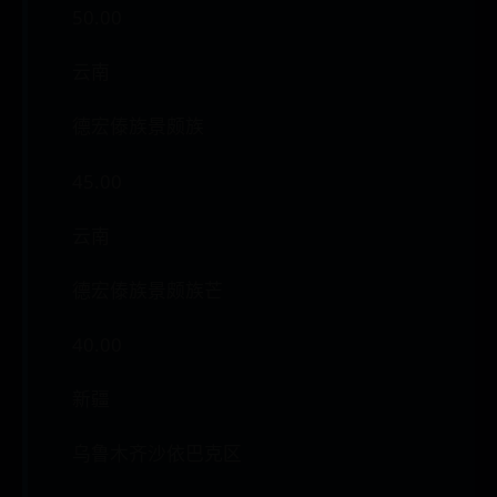
50.00
云南
德宏傣族景颇族
45.00
云南
德宏傣族景颇族芒
40.00
新疆
乌鲁木齐沙依巴克区