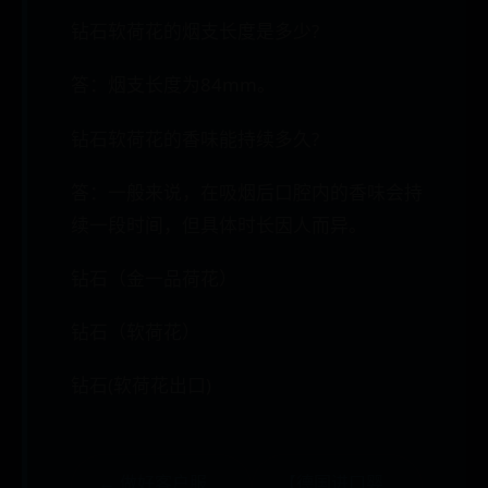
钻石软荷花的烟支长度是多少?
答：烟支长度为84mm。
钻石软荷花的香味能持续多久?
答：一般来说，在吸烟后口腔内的香味会持
续一段时间，但具体时长因人而异。
钻石（金一品荷花）
钻石（软荷花）
钻石(软荷花出口)
← 做好客户服
【德国进口婴