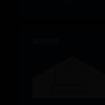
银之手
相关推荐