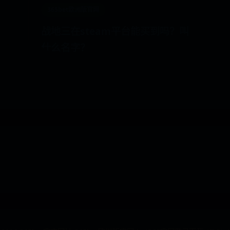
365bet欧洲版官网
战地三在steam平台能买到吗？叫
什么名字？
34
📅 08-25
👁️ 3548