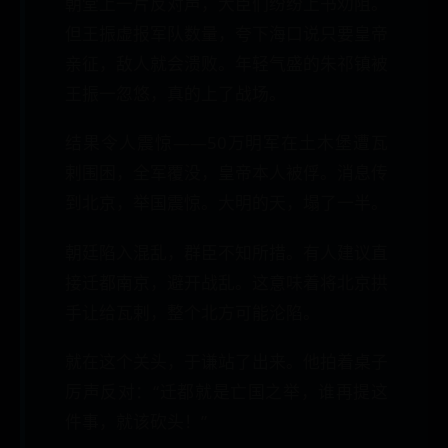
朝堂上一片反对声，大臣们纷纷上书劝阻。
但王振虚报军队数量，夸下海口说只要皇帝
亲征，敌人就会溃败。年轻气盛的朱祁镇被
王振一忽悠，真的上了战场。
结果令人震惊——50万明军在土木堡遭瓦
剌围困，全军覆没，皇帝本人被俘。消息传
到北京，举国震惊。大明的天，塌了一半。
朝廷陷入混乱，群臣不知所措。有人建议直
接迁都南京，避开战乱。这意味着将北京拱
手让给瓦剌，整个北方可能沦陷。
就在这个关头，于谦站了出来。他拍着桌子
厉声反对：“迁都就是亡国之举，谁再提这
件事，就该砍头！”