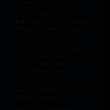
“绝不能投降！社稷为重，皇帝为轻！”
于谦迅速行动起来征召民兵，加强城防，鼓
励百姓支援军队。他下令，谁能运送粮草，
就给谁丰厚奖励。短短几天，北京城的防御
工事得到加固，军队士气大振。
于谦亲率军队挺立前线，与士兵并肩作战，
给予士兵极大鼓舞。在北京保卫战中，明军
在于谦指挥下展现出前所未有的韧性和勇
气，顽强抵抗瓦剌军的进攻。
瓦剌军队攻城不下，粮草开始不足，最终不
得不撤退。大明京城得以保全，于谦成为了
名副其实的大明守护者。
瓦剌失败后，被迫释放明英宗朱祁镇。皇帝