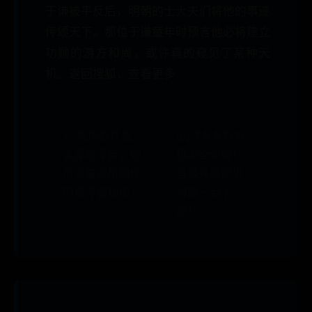
于谦被平反后，明朝的士大夫们将他的事迹
传颂天下。那位于谦童年时预言他必将建立
功勋的游方和尚，或许真的窥见了某种天
机。返回搜狐，查看更多
← 应用软件怎
qq飞车车队升
么弄悬浮窗，如
级表全知道！
何设置应用软件
各级升级需求
的悬浮窗功能？
对照一目了
然！ →