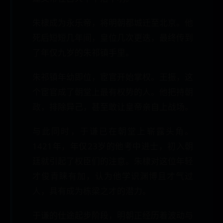
朱棣成为永乐帝，将明朝都城迁至北京。他
死后短短几年间，皇位几次更迭，最终传到
了年仅九岁的朱祁镇手里。
朱祁镇年幼即位，宦官开始掌权。王振，这
个宦官成了朝堂上最有权势的人。他把持朝
政，排除异己，甚至敢让皇帝亲自上战场。
与此同时，于谦已在朝堂上崭露头角。
1421年，年仅23岁的他考中进士，初入朝
廷就引起了权臣们的注意。朱棣对这位年轻
才俊青睐有加，认为他学识渊博且才气过
人，具有成为栋梁之才的潜力。
于谦的仕途起步阶段，明朝正经历着波动与