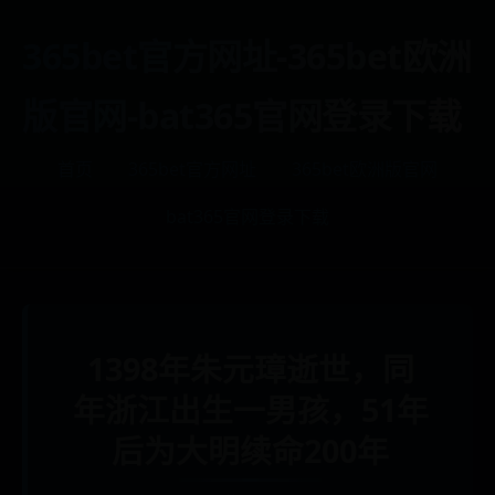
365bet官方网址-365bet欧洲
版官网-bat365官网登录下载
首页
365bet官方网址
365bet欧洲版官网
bat365官网登录下载
1398年朱元璋逝世，同
年浙江出生一男孩，51年
后为大明续命200年