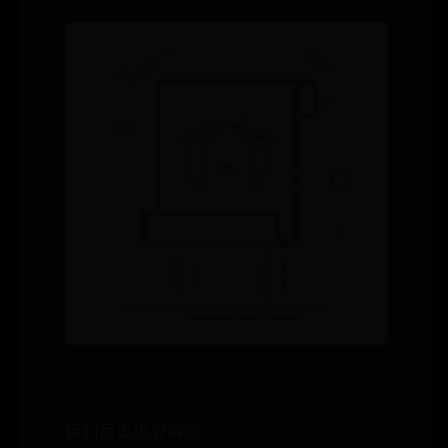
保利尼奥挑射瞬间