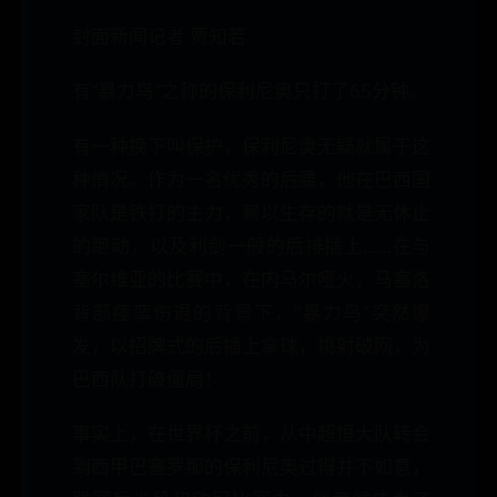
封面新闻记者 贾知若
有“暴力鸟”之称的保利尼奥只打了65分钟。
有一种换下叫保护，保利尼奥无疑就属于这
种情况。作为一名优秀的后腰，他在巴西国
家队是铁打的主力，赖以生存的就是无休止
的跑动，以及利剑一般的后排插上……在与
塞尔维亚的比赛中，在内马尔哑火，马塞洛
背部痉挛伤退的背景下，“暴力鸟”突然爆
发，以招牌式的后插上拿球，挑射破网，为
巴西队打破僵局！
事实上，在世界杯之前，从中超恒大队转会
到西甲巴塞罗那的保利尼奥过得并不如意，