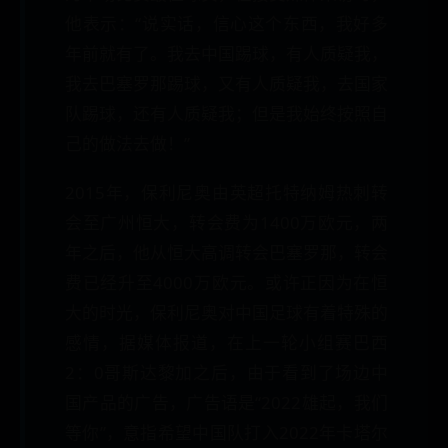
他表示：“说实话，信心这个东西，我好多
年前就有了。我去中国踢球，有人质疑我，
我去巴塞罗那踢球，又有人质疑我，去国家
队踢球，还有人质疑我；但是我始终按照自
己的做法去做！”
2015年，保利尼奥由英超托特纳姆热刺转
会至广州恒大，转会费为1400万欧元，两
年之后，他从恒大高调转会巴塞罗那，转会
费已经升至4000万欧元。或许正因为在恒
大的时光，保利尼奥对中国足球有着特殊的
感情，据媒体报道，在上一轮小组赛巴西
2：0哥斯达黎加之后，由于看到了场边中
国产品的广告，广告语是“2022雄起，我们
等你”，意指希望中国队打入2022年卡塔尔