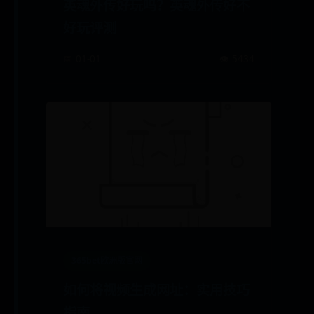
英魂外传好玩吗？英魂外传好不
好玩评测
📅 01-01
👁️ 5434
365bet欧洲版官网
如何将视频生成网址：实用技巧
指南