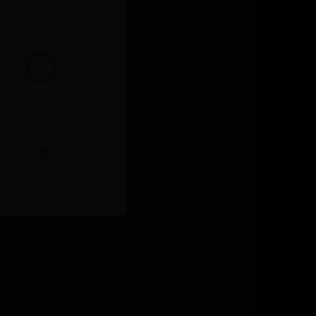
洛阳杠次常
见问题解答