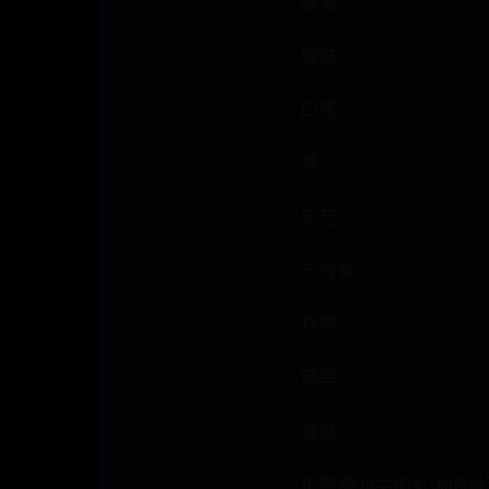
适量
咸鲜
口味
煮
工艺
十分钟
耗时
简单
难度
正宗潮汕牛肉丸汤的做