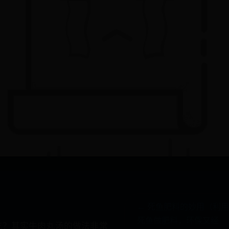
← 死鱼肥料的妙用（利用
死鱼做肥料，环保又经
吃？其实牛肉丸汤的做法非常