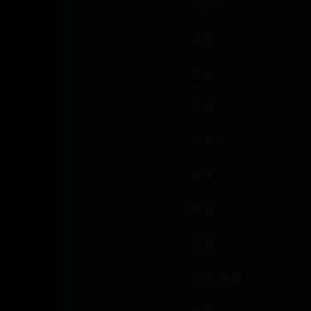
胡椒粉
适量
香油
适量
食用油
适量
精盐
适量
鸡精/味精