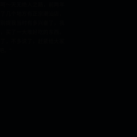
呵呵～天无绝人之路，前两年
道了几个地方有正宗潮汕店，
可别提我当时有多兴奋了，我
去，买了一大堆好吃的东西。
多了，不多说了，赶紧给大家
吧。”