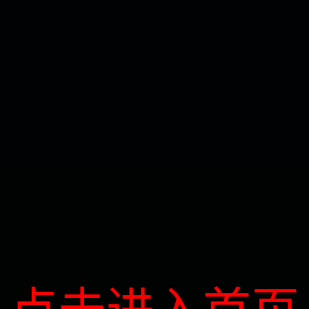
点击进入首页