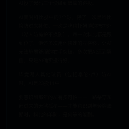
AI投了起码三个没碰到篮筐的跳投。
AI面对科比投中的7个球，除了一次是科比
换防过来补位、一次是吃穆托姆博的掩护外
（湖人防掩护不换防），每一次科比都是跟
到位了。他还多次用他快速的左横移，让AI
无法施展舒服的右手突破，多次把AI逼到翼
侧。只是AI确实投得好。
毕竟湖人其他球员（包括泰伦·卢）防AI
时，AI是23投11中。
要意识到那年的AI有多可怕——一路杀穿东
部过来的天煞孤星——才能意识到年轻巅峰
期时，科比的单防，是何等的能耐。