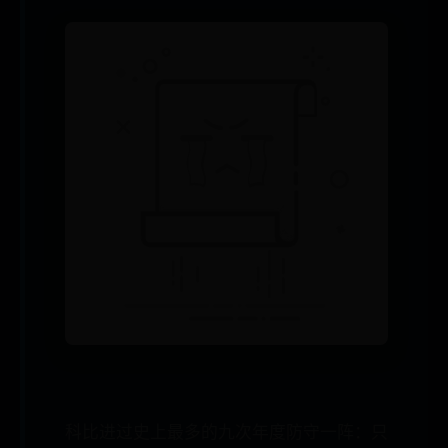
科比进过史上最多的九次年度防守一阵：只