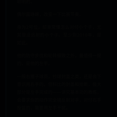
聪明的。
偶尔露峥嵘，改变一下比赛节奏。
身为2号位，却非常懂怎么对付小个子，尤
其是没远射的小个子。至少到2010年，是
如此。
他的防守步伐和轮转细致之外，最值得一提
的，是他的左手。
一般右撇子球员，抄球封盖之类，还是会下
意识用右手的。但科比的封盖和抢断，极大
部分是左手完成的——讲究基本功的教练，
会要求你的动作完全镜反射对手，对付右手
投篮的，需要用左手干扰。