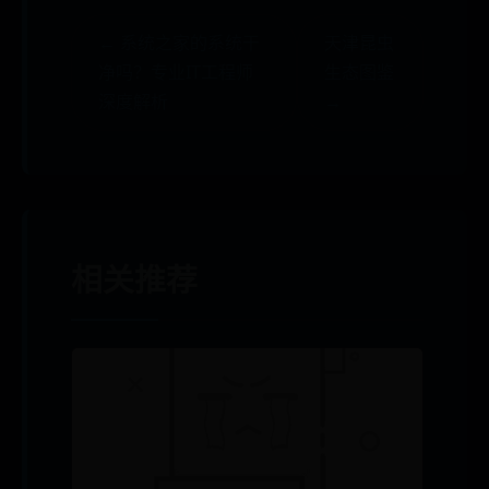
← 系统之家的系统干
天津昆虫
净吗？专业IT工程师
生态图鉴
深度解析
→
相关推荐