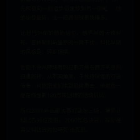
先积极向一侧迈步迅速移到另一侧啦……他
的步伐细碎，比一般翼侧球员快得多。
比起巴蒂尔的精确站位、慈世平的大铁秤
砣、普林斯和马里昂的长臂干扰，科比早期
的风格是：碎步摇摆。
他能不停从持球者的左前方到右前方到身侧
迅速旋转，从不同角度，干扰持球者的行进
节奏，也能把他们哄到陷阱里去。他就像一
面在你面前180度来回转的活动屏风。
所以2000年西部决赛打到第三场，禅师让
科比去对位皮彭。2000年总决赛，禅师经
常让科比去对位马克·杰克逊。