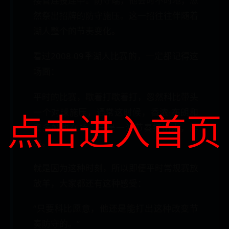
接管连投连中。防守端，他会时不时地，忽
然祭出招牌的防守施压。这一招往往伴随着
湖人整个的节奏变化。
看过2008-09季湖人比赛的，一定都记得这
场面：
平时的比赛，歇着打歇着打，忽然科比带头
一个对球施压，通常这时候，香浓·布朗和
点击进入首页
奥多姆也在场，于是一波节奏打出来，解
决。
就是因为这种时刻，所以即便平时常规赛放
放羊，大家都还有这种感受：
“只要科比愿意，他还是能打出这种改变节
奏防守的。”