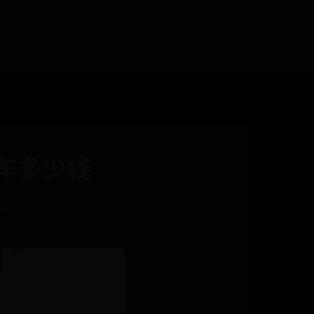
车多少钱
138