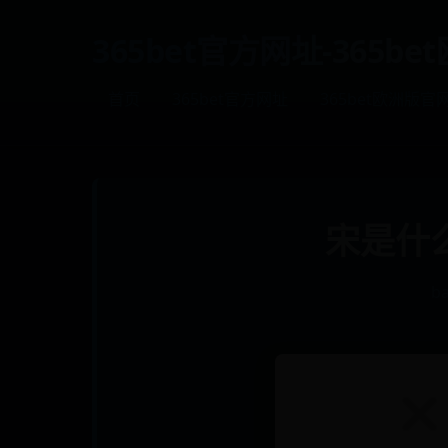
365bet官方网址-365b
首页
365bet官方网址
365bet欧洲版官
宋是什
b