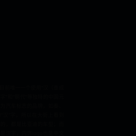
目前唯一一个使用“汉（查成
字”和“朝代”等独特的中国元
作为汽车标志的品牌，如秦、
“汉”字。所以在大街上看到
见的，都是比亚迪的车型；而
字是汉字，内饰logo也是中文