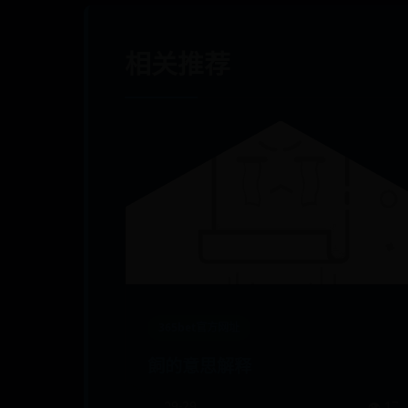
相关推荐
365bet官方网址
飼的意思解释
📅 09-29
👁️ 17