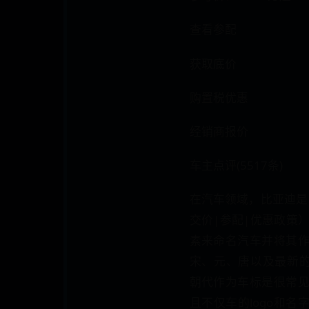
查看参配
获取底价
购置税优惠
经销商报价
车主点评(5517条)
在汽车领域，比亚迪是
交价|参配|优惠政策）
素来命名汽车并将其
宋、元、唐以及最新的
朝代作为车标是很常
且不仅车的logo和名