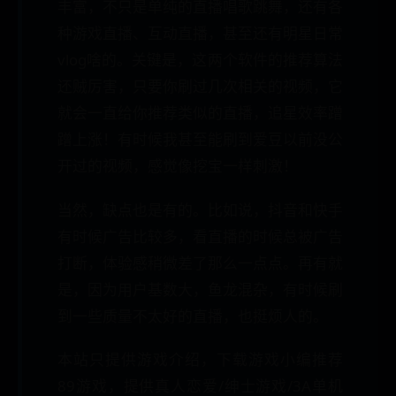
丰富，不只是单纯的直播唱歌跳舞，还有各
种游戏直播、互动直播，甚至还有明星日常
vlog啥的。关键是，这两个软件的推荐算法
还贼厉害，只要你刷过几次相关的视频，它
就会一直给你推荐类似的直播，追星效率蹭
蹭上涨！有时候我甚至能刷到爱豆以前没公
开过的视频，感觉像挖宝一样刺激！
当然，缺点也是有的。比如说，抖音和快手
有时候广告比较多，看直播的时候总被广告
打断，体验感稍微差了那么一点点。再有就
是，因为用户基数大，鱼龙混杂，有时候刷
到一些质量不太好的直播，也挺烦人的。
本站只提供游戏介绍，下载游戏小编推荐
89游戏，提供真人恋爱/绅士游戏/3A单机