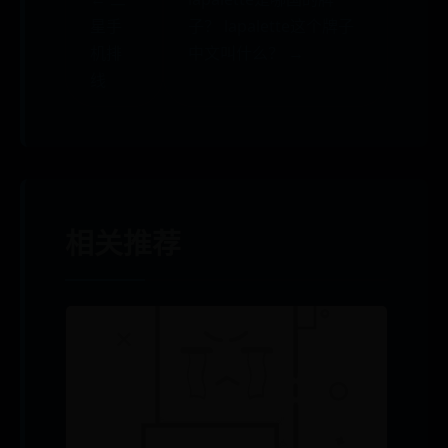
星手
子？ lapalette这个牌子
机排
中文叫什么？ →
线
相关推荐