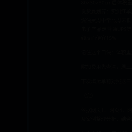
80×30×30cm后体积重
发货最划算​​：实测红
燃油费周中常比周末低2%
电子产品走普通UPS
线反而便宜15%
记住这个口诀：​​体积
附加费用先查清，周三发
下次填运单前对照这三
（完）
依据网页1、网页4、
及案例整理分析，结合2