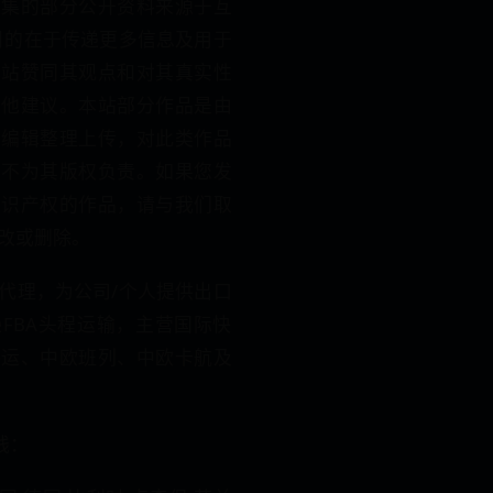
收集的部分公开资料来源于互
的目的在于传递更多信息及用于
本站赞同其观点和对其真实性
其他建议。本站部分作品是由
、编辑整理上传，对此类作品
，不为其版权负责。如果您发
知识产权的作品，请与我们取
改或删除。
代理，为公司/个人提供出口
FBA头程运输，主营国际快
海运、中欧班列、中欧卡航及
线：