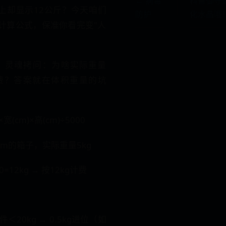
← 病毒
科普御守
上却显示12公斤？今天咱们
防护
化水晶哦！
的计算公式，保准你看完变"人
​灵魂拷问​​：为啥实际重量
g收费？答案就在体积重量的坑
×宽(cm)×高(cm)÷5000
0cm的箱子，实际重量5kg
12kg → ​​按12kg计费​​
件＜20kg → 0.5kg进位（如