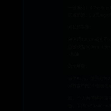
一般偏远：4.7元/kg
区域偏远：5.3元/kg
​​超长超重费​​：
单件超120cm或实重≥2
油围长超300cm（长+
+燃油
​​改地址费​​：
每件82元，整票最高
月有客户改3个包裹地址，
四、个人血泪经验​​箱子
备，用60×50×40