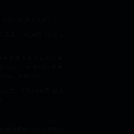
位（如20.3kg按21kg算）
论重量 → 1kg进位（12.3kg
计费重量多件货举例红单
实重55kg → 计费60kg蓝单
63kg → 计费77kg
心公式​​：总费用=(运费+燃油
用
首重+(计费重量×2-1)×续重比如