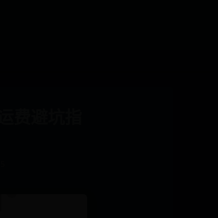
的运费避坑指
15