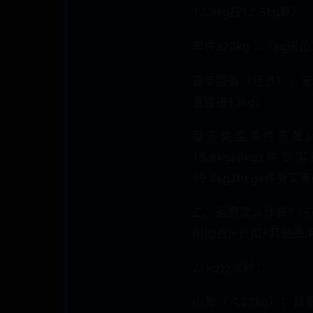
12.3kg按12.5kg算）
单件≥20kg → 1kg进
​​蓝单服务​​（经济）：无
直接进13kg）
服务类型单件重量
19.8kg20kg3件货
19.8kg20kg4件货实重
二、运费怎么计算？​​核
附加费)×折扣+其他费
​​21kg分水岭​​：
​​小货​​（＜21kg）：