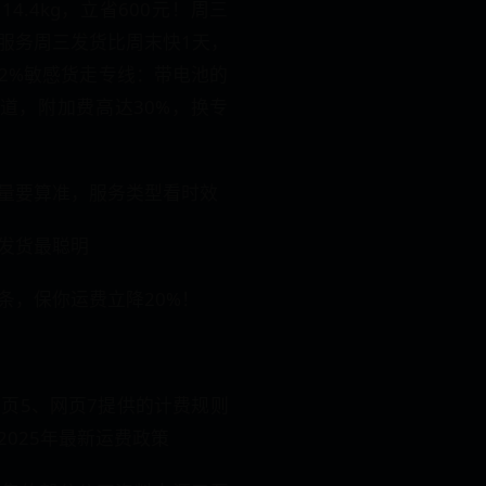
14.4kg，立省600元！​​周三
单服务周三发货比周末快1天，
​​敏感货走专线​​：带电池的
渠道，附加费高达30%，换专
重量要算准，服务类型看时效
货最聪明​​
条，保你运费立降20%！
网页5、网页7提供的计费规则
025年最新运费政策