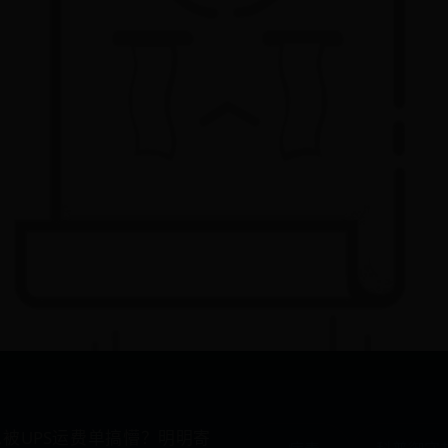
被UPS运费单搞懵？明明寄