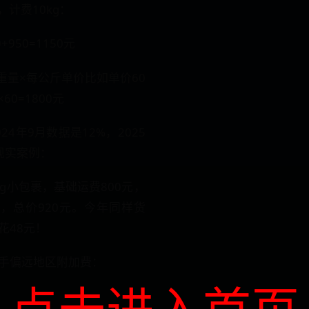
，计费10kg：
00+950=1150元
：计费重量×每公斤单价比如单价60
60=1800元
024年9月数据是12%，2025
现实案例：
g小包裹，基础运费800元，
元，总价920元。今年同样货
花48元！
​偏远地区附加费​​：
点击进入首页