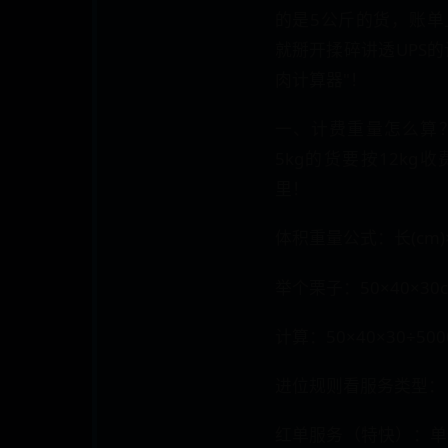
的是5公斤的货，账单
就掰开揉碎讲透UPS
肉计算器"！
一、计费重量怎么算？​
5kg的货要按12k
里！
​​体积重量公式​​：长(cm)
举个栗子：50×40×3
计算：50×40×30÷5000=
​​进位规则看服务类型​​：
​​红单服务​​（特快）：单