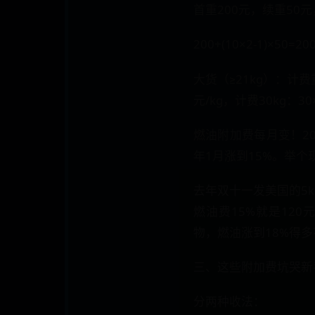
首重200元，续重50元
200+(10×2-1)×50=2
​​大货​​（≥21kg）
元/kg，计费30kg：30×
​​燃油附加费​​每月变！2
年1月涨到15%。举个
去年双十一发美国的5k
燃油费15%就是120
物，燃油涨到18%得多
三、这些附加费坑哭新手​
分两种收法：