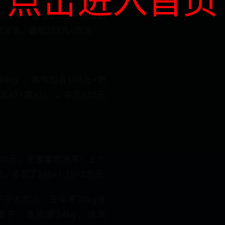
×燃油率，最低235元×燃油超
×燃油率，最低253元×燃油
4kg → 每件加收108元+燃
宽×2+高×2）→ 每件527元
240元，还要乘燃油率！上个
多花了240×1.15=276元
宁大勿小​​：去年寄20kg设
cm箱子，体积重24kg，换成