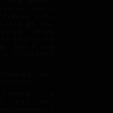
2018年以来，我们创作了一
反响，自2023 年开始，我
》系列微纪录片，已经播出
小平的故事》两季，每季20
周恩来的故事》，在创作过程
系采访了这四位在身边工作多
感人、史料很珍 贵，于是就
8集，在1月8日在总理逝世
觉得这样的一部片子，给我们
带来哪些积极意义？
少年的思想教育，为什么重
答：“谁有青年，谁就有未
育不仅是学校和家长的任务，而