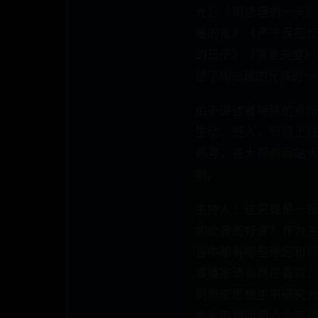
光》《周总理的一天
暖的家》《严守保密
的日子》《恩爱夫妻》
述了周总理的光辉的一
由于讲述者特殊的身
生动、感人，节目上
频号，各大视频网站
响。
主持人：这究竟是一
如此高的好评？作为
当中都有哪些难忘和
演播室请到两位嘉宾
周恩来思想生平研究
本片的顾问廖心文老