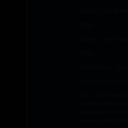
微纪录片《讲述·周恩
张军锋
微纪录片《讲述·周恩
荆慕瑶
中国教育电视台《长安
播出时间 CETV-1 2025
日前，由中共中央党
播电视总局网络视听
台联合摄制的微纪录片
共中央党史和文献研