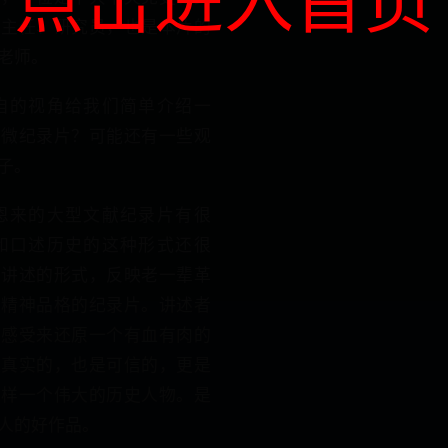
副主任、研究员，也是本片的
老师。
自的视角给我们简单介绍一
的微纪录片？可能还有一些观
子。
恩来的大型文献纪录片有很
和口述历史的这种形式还很
者讲述的形式，反映老一辈革
和精神品格的纪录片。讲述者
身感受来还原一个有血有肉的
是真实的，也是可信的，更是
这样一个伟大的历史人物。是
人的好作品。