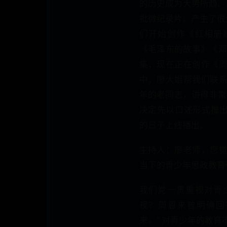
的历史成为大势所趋。
批微纪录片，产生了很大
们开始创作《红相册
《毛泽东的故事》《邓
集，现在正在创作《
中，廖大姐帮我们联
年的老同志，讲得非常
决定先以口述形式推出
的日子上线播出。
主持人：廖老师，您
当下的青少年思政教育
我们党一贯重视对青
视？周恩来曾明确回
来。” 对青少年的教