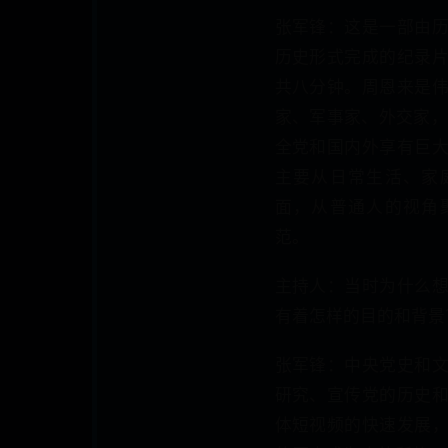
张军锋：这是一部由
历史形式完成的纪录
共八分钟。周恩来是
家、军事家、外交家，
全党和国内外享有巨
主要从日常生活、家
面，从普通人的视角
范。
主持人：当时为什么
有着怎样的目的和背景
张军锋：中央党史和
研究、宣传党的历史
体短视频的快速发展