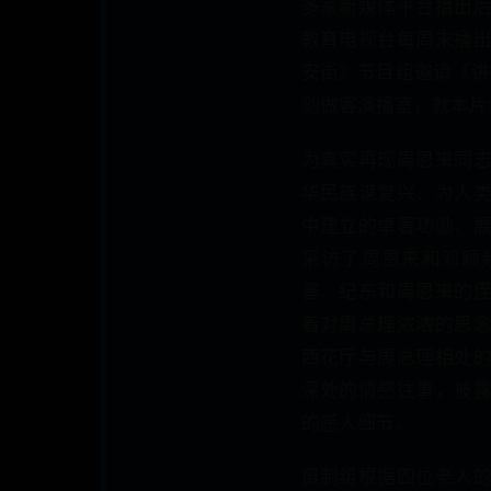
多家新媒体平台播出
教育电视台每周末播
安街》节目组邀请《讲
创做客演播室，就本片
为真实再现周恩来同
华民族谋复兴、为人
中建立的卓著功勋、
采访了周恩来和邓颖
普、纪东和周恩来的
着对周总理浓浓的思
西花厅与周总理相处
深处的情感往事，披
的感人细节。
摄制组根据四位老人