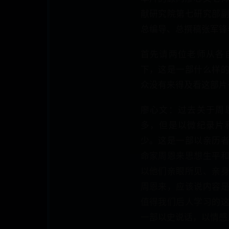
献研究院第七研究部
总编导、总撰稿张军锋
首先请两位老师从各
下，这是一部什么样
众没有来得及看这部片
廖心文：过去关于周
多，但是以微纪录片
少。这是一部以亲历
命家周恩来思想生平
以他们亲眼所见、亲
周恩来，应该说内容
值得我们后人学习的
一部以史说话，以情感