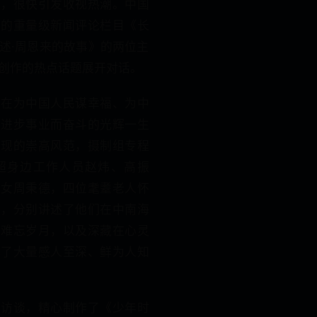
后，很快引发收视热潮。中国
出的重量级新闻评论栏目《长
述·周恩来的故事》的两位主
创作的热点话题展开对话。
志在为中国人民谋幸福、为中
类进步事业而奋斗的光辉一生
展现的崇高风范，摄制组专程
超身边工作人员赵炜、高振
侄女周秉德，四位耄耋老人怀
念，分别讲述了他们在中南海
的难忘岁月，以及深藏在心灵
露了大量感人至深、鲜为人知
的访谈，精心制作了《少年时