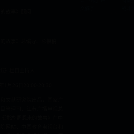
← 「顔」说
肉番
文解字
战斗
来的故事》顾问
来的故事》总编导、总撰稿
街》栏目主持人
年1月26日20:00-20:30
史和文献研究院出品，国家广
节目管理司、江苏广播电视总
《讲述·周恩来的故事》在中
究院网站、中国教育电视台和