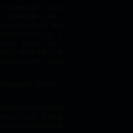
历史亲历者和当事人、以口述
片，时间不长每集八九分钟，
伟大的无产阶级革命家、政治
担任国务院总理的26年，在
大的威望。本片除第一集外，
庭生活、情感生活等几个侧
聚焦周恩来崇高的人格和风
想到要拍摄这样一部纪录片？
？
文献研究院是中共中央直属的
和理论的专门机构。随着新媒
，充分利用新媒体手段宣传党