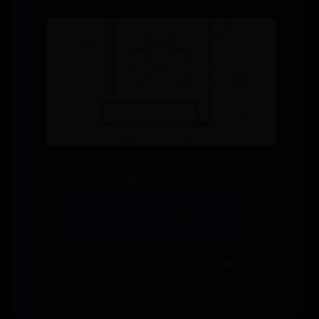
365bet官方网址
国足5大高光时刻！世青赛第7，
赢阿根廷，成功晋级奥运会世界
杯
📅 09-08
👁️ 6415