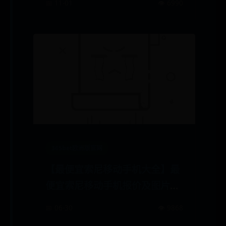
📅 11-01
👁️ 6990
域的适用性）
365bet欧洲版官网
【最便宜索尼移动手机大全】最
便宜索尼移动手机报价及图片大
全
📅 06-30
👁️ 9868