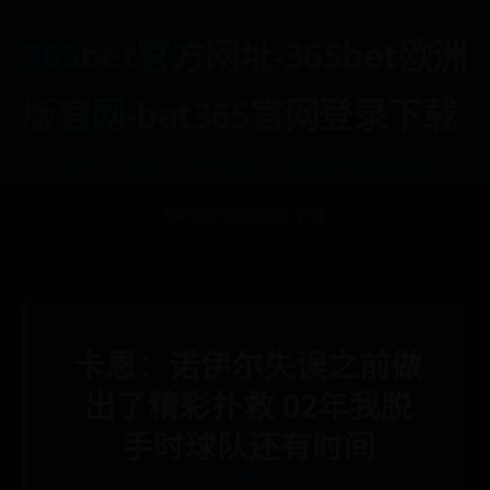
365bet官方网址-365bet欧洲
版官网-bat365官网登录下载
首页
365bet官方网址
365bet欧洲版官网
bat365官网登录下载
卡恩：诺伊尔失误之前做
出了精彩扑救 02年我脱
手时球队还有时间