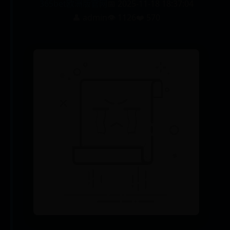
365bet欧洲版官网
📅 2025-11-18 18:37:04
👤 admin
👁️ 1126
❤️ 570