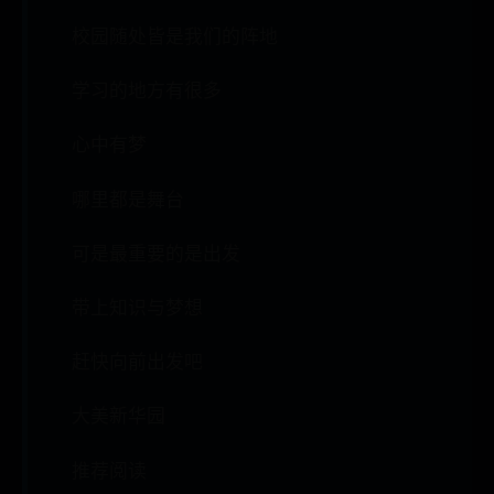
校园随处皆是我们的阵地
学习的地方有很多
心中有梦
哪里都是舞台
可是最重要的是出发
带上知识与梦想
赶快向前出发吧
大美新华园
推荐阅读