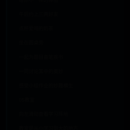
午后约上三两好友
点杯爱喝的奶茶
坐在圆桌旁
一起为题目奋笔疾书
一同讨论其中的奥妙
感受小组作业的妙趣横生
05教室
向左滑动查看学习阵地
教室是从小学习到大的地方