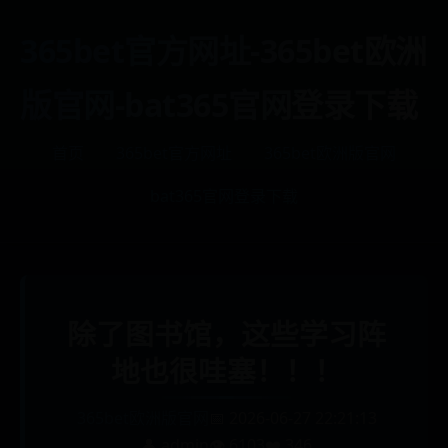
365bet官方网址-365bet欧洲
版官网-bat365官网登录下载
首页
365bet官方网址
365bet欧洲版官网
bat365官网登录下载
除了图书馆，这些学习阵
地也很哇塞！！！
365bet欧洲版官网
📅 2026-06-27 22:21:13
👤 admin
👁️ 6103
❤️ 346