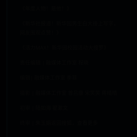
《年度人物！是他！》
《新华社报道！新华园男生白大褂上写字，
网友围观点赞！》
《活力MAX！新华园校园活动大搜罗》
责任编辑 | 融媒体工作室 程晓
编辑| 融媒体工作室 季菲
摄影 | 融媒体工作室 曾吕康 宋笑笑 蒋晴晴
初审 | 陆如海 翟漱文
终审 | 朱玉娟返回搜狐，查看更多