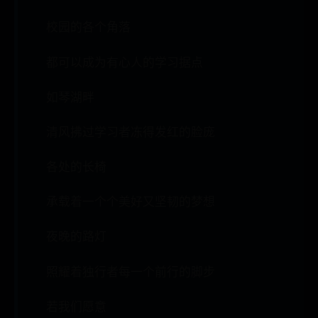
校园的各个角落
都可以成为有心人的学习据点
如琴湖畔
清风拂过学习者冻得发红的脸庞
各处的长椅
承载着一个个美好又坚韧的梦想
夜晚的路灯
照耀着独行者每一个前行的脚步
若我们愿意