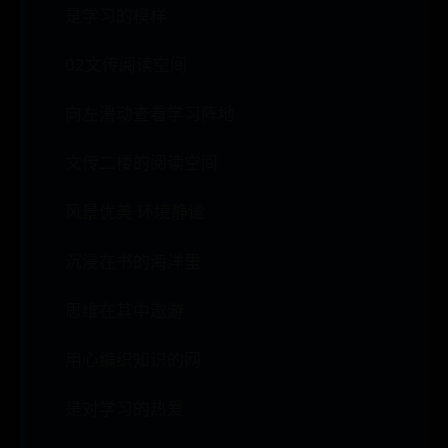
是学习的模样
02文传阅读空间
向左滑动查看学习阵地
文传二楼的阅读空间
风景优美 环境静谧
沉浸在书的海洋里
思维在其中遨游
用心编织知识的网
是对学习的热爱