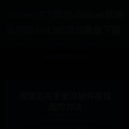
365bet官方网址-365bet欧洲
版官网-bat365官网登录下载
首页
365bet官方网址
365bet欧洲版官网
bat365官网登录下载
阅读芯片手册及硬件原理
图的方法
365bet欧洲版官网
📅 2025-07-26 00:22:38
👤 admin
👁️ 4308
❤️ 442