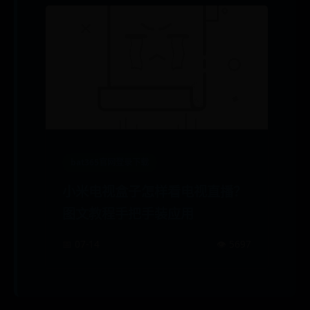
bat365官网登录下载
小米电视盒子怎样看电视直播？
图文教程手把手装应用
📅 07-14
👁️ 5697