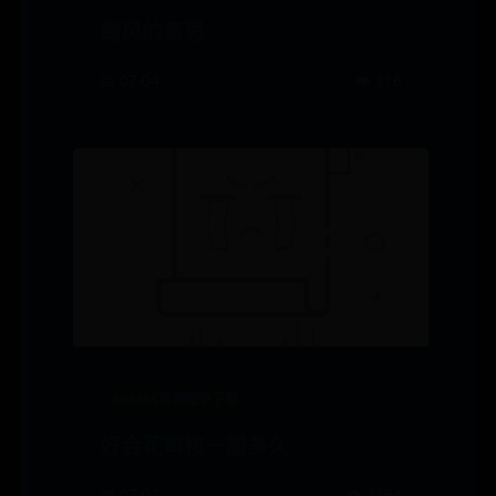
南风的意思
📅 07-04
👁️ 116
bat365官网登录下载
好会花审核一般多久
📅 07-07
👁️ 4164