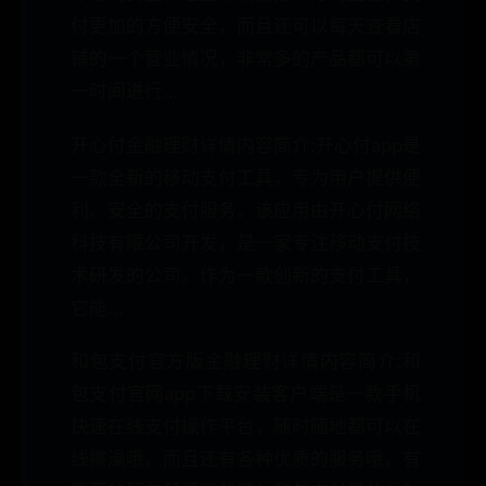
付更加的方便安全，而且还可以每天查看店
铺的一个营业情况，非常多的产品都可以第
一时间进行...
开心付金融理财详情内容简介:开心付app是
一款全新的移动支付工具，专为用户提供便
利、安全的支付服务。该应用由开心付网络
科技有限公司开发，是一家专注移动支付技
术研发的公司。作为一款创新的支付工具，
它能...
和包支付官方版金融理财详情内容简介:和
包支付官网app下载安装客户端是一款手机
快速在线支付操作平台，随时随地都可以在
线擦澡哦，而且还有各种优质的服务哦，有