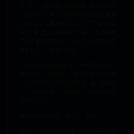
的不同，有些打野游戏的削弱，比如说自由
人打野体系，马克，公孙离等都是之前版本
的佼佼者。但版本更新后，不仅野怪的个数
增加，而且血量等都得到了提升，整体的刷
野怪的速度都下降了，也就无法做到及时支
援的能力，被版本所淘汰。
这期我要介绍的是四个打野英雄的相生相克
的克制链，刘备>猴子>娜可露露>韩信,这
里表示的是整体来说是这样的。接下来我就
一一给大家介绍一下克制链，大神玩家除外
可以无视噢。
韩信——逐梦之影（推荐度：4颗星）
优点：韩信这个英雄的最大优点就是灵活多