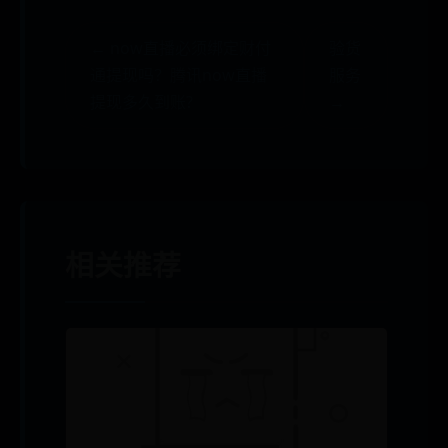
← now直播必须绑定财付
验货
通提现吗？腾讯now直播
服务
提现多久到账?
→
相关推荐