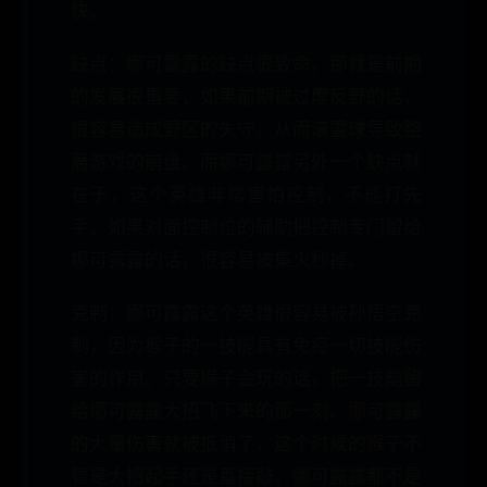
快。
缺点：娜可露露的缺点很致命，那就是前期
的发展很重要，如果前期被过度反野的话，
很容易造成野区的失守。从而滚雪球导致整
局游戏的崩盘。而娜可露露另外一个缺点就
在于，这个英雄非常害怕控制，不能打先
手。如果对面控制位的辅助把控制专门留给
娜可露露的话，很容易被集火秒掉。
克制：娜可露露这个英雄很容易被孙悟空克
制，因为猴子的一技能具有免疫一切技能伤
害的作用。只要猴子会玩的话，把一技能留
给娜可露露大招飞下来的那一刻。娜可露露
的大量伤害就被抵消了，这个时候的猴子不
管是大招起手还是直接敲。娜可露露都不是