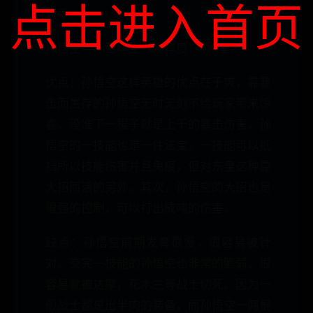
点击进入首页
对手。
孙悟空——至尊宝（推荐度：4颗星）
优点：孙悟空这样英雄的优点在于爽，靠暴
击而生存的孙悟空无时无刻不给玩家带来惊
喜。没准下一棍子就是上千的暴击伤害，孙
悟空的一技能也是一件法宝。一技能可以抵
挡所以技能伤害并且免疫，但对东皇这种靠
大招而活的另外。其次，孙悟空的大招也是
很强的控制，可以打出成吨的伤害。
缺点：孙悟空前期发育很慢，很容易被针
对。交完一技能的孙悟空也非常的脆弱。很
容易就被达摩，花木兰等战士切死。因为一
般战士都是出半肉的装备，而孙悟空一两棍