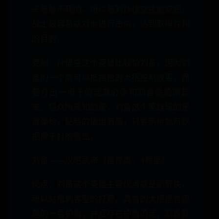
子是敲不死的。所以等到孙悟空技能交完，
战士很容易就对他进行击杀，达到取得胜利
的目的。
克制：孙悟空这个英雄比较怕刘备，因为刘
备的一个盾可以抵挡他的大招控制效果，而
要打出一棍子的话就必须和刘备贴脸刚起
来。但众所周知的是，刘备这个英雄玩的是
散弹枪，贴脸的输出最高，只要两枪就可以
把猴子打的残血。
刘备——汉昭武帝（推荐度：4颗星）
优点：刘备这个英雄主要优点就是刷野快，
可以站撸刺客型的打野。具有的大招是有很
厚的一层护盾，并且存在护盾的话，刘备就