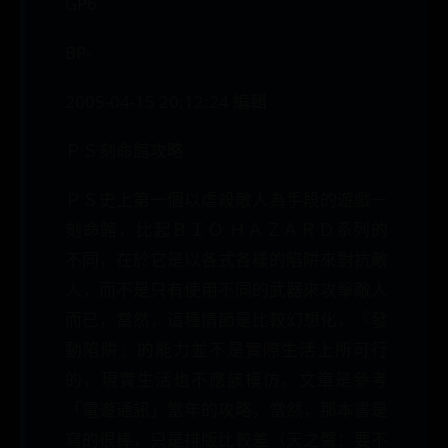
GP6
BP-
2005-04-15 20:12:24 編輯
ＰＳ刻命館攻略
ＰＳ史上第一個以虐殺敵人為手段的遊戲－
刻命館，比起ＢＩＯ ＨＡＺＡＲＤ系列的
不同，在於它是以各式各樣的陷阱來對抗敵
人，而不是只有使用不同的武器來攻擊敵人
而已，當然，這種情節是比較幻想化，『發
動陷阱』的能力並不是實際生活上所可行
的，現實生活也不應該模仿。文章是參考
「電遊通訊」當年的攻略，當然，那本書是
寫的很棒，只是排版比較差（天之聲：要不