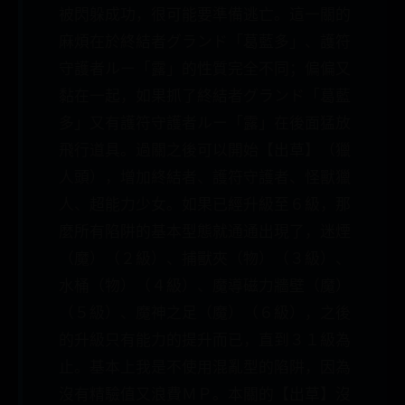
被閃躲成功，很可能要準備逃亡。這一關的
麻煩在於終結者グランド「葛藍多」、護符
守護者ルー「露」的性質完全不同；偏偏又
黏在一起，如果抓了終結者グランド「葛藍
多」又有護符守護者ルー「露」在後面猛放
飛行道具。過關之後可以開始【出草】（獵
人頭），增加終結者、護符守護者、怪獸獵
人、超能力少女。如果已經升級至６級，那
麼所有陷阱的基本型態就通通出現了，迷煙
（魔）（２級）、捕獸夾（物）（３級）、
水桶（物）（４級）、魔導磁力牆壁（魔）
（５級）、魔神之足（魔）（６級），之後
的升級只有能力的提升而已，直到３１級為
止。基本上我是不使用混亂型的陷阱，因為
沒有精驗值又浪費ＭＰ。本關的【出草】沒