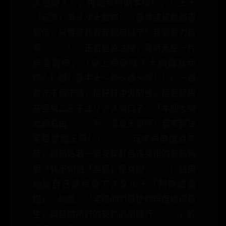
太空超Ｘ』，再給我照劇本唸！」）王子
（玩家）第３次大聲喊：『是神或是魔都沒
關係，只要能夠救我就可以了！我需要力量
啊．．．！』正當危急之際，霎時天空一片
烏雲密佈，（是上帝要降下大雨解救我
嗎？）錯！是中大～樂～透～啊！！！一道
雷光不偏不倚，恰好打中火刑台。接著瑟梅
基亞第二王子ユリアス開口了：「本期大樂
透頭彩由．．．呃，這是天譴啊！看來我註
定要當國王呀！」．．．玩家再度醒過來
時，眼前站著一個身穿紅色連身裙的漂亮美
眉（我不知道「吳鳳」是女的．．．）結果
她說自己是使魔アスタルテ「阿斯達露
提」，她說：「黑暗的力量使你再度獲得重
生，與惡魔所訂的契約必須履行．．．」於