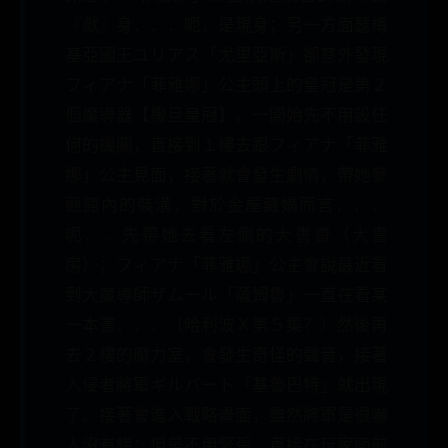
『獻』身．．．呃，是現身；另一方面瑟梅
基亞國王ユリアス「尤里亞斯」卻意外發現
フィアナ「菲雅娜」公主頭上的皇冠是第２
個魔導器【撒旦皇冠】。一開始先不用設任
何的機關，直接到１樓去跟フィアナ「菲雅
娜」公主見面，接著就會發生劇情，帶她參
觀館內的裝潢，對於金屋藏嬌而言．．．
呃．．先帶她去看左側的大書齋（大書
房）；フィアナ「菲雅娜」公主會說最近看
到大魔導師ザムール「薩姆魯」一直在看某
一本書．．．（哈利波Ｘ第５集？）然後再
去２樓的魔力室，會發生奇怪的聲音，接著
入侵者將軍ギルバート「基魯巴特」就出現
了。接著會進入戰略畫面，雖然將軍是很嚇
人沒有錯；但是不用緊張，直接在玩家面前