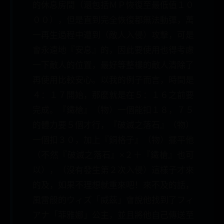
的休息房間（還包括ＭＰ恢復至最低值１０
００），但是直到完全恢復都無法動彈，萬
一再生過程中遭到（敵人入侵）攻擊，可是
會永遠地『安息』的，因此要使用也得考慮
一下敵人的位置，最好等整樓的敵人清除了
再使用比較安心。以我的例子而言，時間是
４：１７開始，那麼就是在５：１６之前要
完成。『鐵槍』（物）一個能扣１８，７５
的體力要５個才行，『破滅之落石』（物）
一個扣３０，加上『銅格子』（物）擺平他
（不然『破滅之落石』×２＋『鐵槍』也可
以），（沒有發生第２次入侵）這樣子才來
的及，如果不理想就重來吧！來不及的話，
風雷般的ウィズ「威茲」會說他找到了フィ
アナ「菲雅娜」公主，並且將他自己傳送至