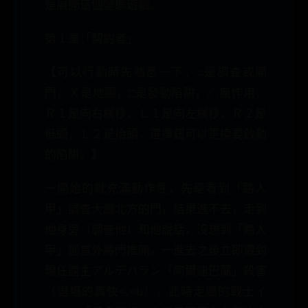
是展開這個變態遊戲。
第１章「契約者」
【可以行動時先熟悉一下，○是調查或開
門，Ｘ是地圖，□是發動陷阱，△無作用，
Ｒ１是向右橫移，Ｌ１是向左橫移，Ｒ２是
低頭，Ｌ２是抬頭，選擇鈕可以更換要啟動
的陷阱。】
一開始的就充滿動作性，先是看到「路人
甲」調查大廳北方的門，結果進不去，走到
他身旁（調查他）和他說話，沒想到「路人
甲」卻意外將門推開，一進去之後立即遭到
現任館主アルデバラン「阿爾迪巴蘭」殺害
（退場的真快=.=b），此時走廊的戰士イ