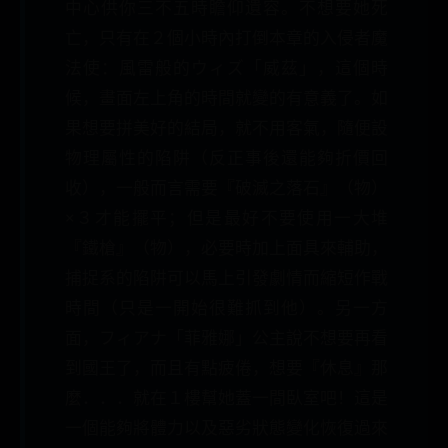
中心供你三不五時瞻仰遺容。不想要她死
亡，只有在２個小時內打倒本章的入侵者魔
法使：風雷般的ウィズ「威茲」，這個時
候，畫面左上角的時間就變的有意義了。如
果想要拼美好的結局，就不用客氣，隨便設
物理屬性的陷阱（反正事後還能夠折價回
收），一般而言需要『破滅之落石』（物）
×３才能擺平；但是最好不要使用一大堆
『鐵槍』（物），必要時加上面具來輔助，
捕捉系的陷阱可以馬上引發劇情而縮短作戰
時間（只是一開始很難抓到他）。另一方
面，フィアナ「菲雅娜」公主說不想要再看
到國王了，而且有點疲倦，想要『休息』那
麼．．．就在１樓幫她蓋一間臥室吧！這是
一個能夠將體力以及惡劣狀態變化恢復過來