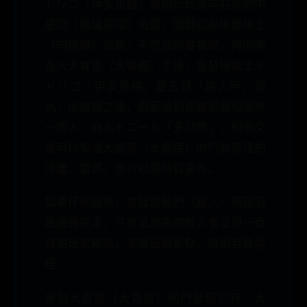
ドリゴ「伊多里格」會指示玩家向右側的中
居間（暖爐房間）逃避，頭轉回來後要馬上
（向後轉）逃走；不然立即會被砍，再向南
進入大食堂（大餐廳）之後，會發現戰士イ
ドリゴ「伊多里格」要去幫「路人甲」報
仇；他離開之後，跟著追到長廊卻發現另外
一個人：商人ドニール「多尼爾」，和他交
談可以知道大書齋（大書房）的門有奇怪的
浮雕，當然，也可以跟他買東西。
如果仔細觀察，會發現他們（敵人）都是沿
著牆邊在走；只有追過來的敵人會呈現一直
線朝玩家前進，掌握這個要點，就很容易處
理。
來到大書齋（大書房）的門發現它有『大