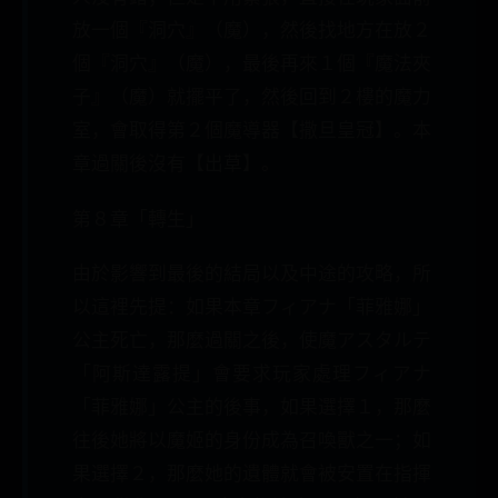
放一個『洞穴』（魔），然後找地方在放２
個『洞穴』（魔），最後再來１個『魔法夾
子』（魔）就擺平了，然後回到２樓的魔力
室，會取得第２個魔導器【撒旦皇冠】。本
章過關後沒有【出草】。
第８章「轉生」
由於影響到最後的結局以及中途的攻略，所
以這裡先提：如果本章フィアナ「菲雅娜」
公主死亡，那麼過關之後，使魔アスタルテ
「阿斯達露提」會要求玩家處理フィアナ
「菲雅娜」公主的後事，如果選擇１，那麼
往後她將以魔姬的身份成為召喚獸之一；如
果選擇２，那麼她的遺體就會被安置在指揮