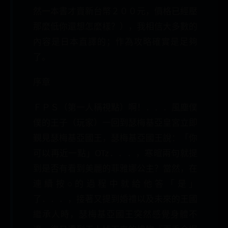
然一本書才賣新台幣２００元，價格已經壓
那麼低你還想怎麼樣？），我相信大多數的
內容是日本直譯的；作為攻略確實是足夠
了。
序章
ＦＰＳ（第一人稱視點）啊！．．．風塵僕
僕的王子（玩家）一回到瑟梅基亞皇宮立即
覲見瑟梅基亞國王，瑟梅基亞國王說：「你
可以再近一點」OTz．．．，寒暄兩句就提
到是否有看到美麗的菲雅娜公主？當然，在
連續按○的過程中就給他答「是」
了．．．，接著又提到婚禮以及未來的王國
繼承人時，瑟梅基亞國王突然感覺身體不