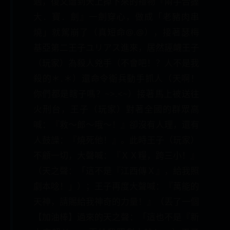
適，復又遭到天上掉下來的禮物『兩手合握
大．寶．劍』一劍穿心，做成「老豬肉串
燒」就駕崩了（真短命@.@），接著瑟梅
基亞第二王子ユリアス進來，居然誣衊王子
（玩家）為殺人兇手（不會吧！？人不是我
殺的＊.＊）還命令衛兵動手抓人（天啊！
你們都是瞎子嗎？~>.<~）接著馬上被送往
火刑台，王子（玩家）對著全國的群眾高
喊：『救～郎～哦～！』卻沒有人理，還有
人鼓譟：『燒死他！』。此時王子（玩家）
不顧一切，大聲喊：『ＸＸ糧，跨三小！』
（天之聲：「這不是『江西傳Ｘ』，給我照
劇本唸！」）；王子再度大聲喊：『萬能的
天神，請賜給我神奇的力量！』（丟了一個
【加油棒】過來的天之聲：「這也不是『新