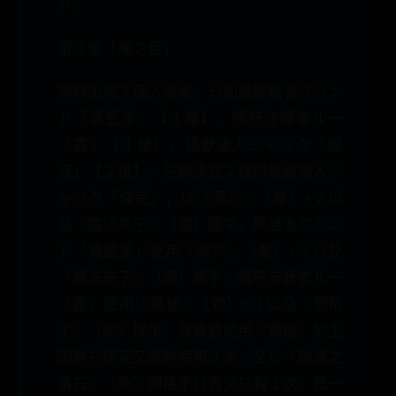
Ｐ。
第３章「魂之色」
同時出現３個入侵者，分別是終結者グラン
ド「葛藍多」【１樓】、護符守護者ルー
「露」【１樓】、怪獸獵人ジャック「傑
克」【２樓】，先解決在２樓的怪獸獵人ジ
ャック「傑克」，以『洞穴』（魔）×２以
及『魔法夾子』（魔）擺平，終結者グラン
ド「葛藍多」使用『洞穴』（魔）×３以及
『魔法夾子』（魔）擺平；護符守護者ルー
「露」使用『鐵槍』（物）×３以及『銅格
子』（物）擺平；我喜歡使用『鐵槍』的主
因是它便宜又能夠使用２次，至於『破滅之
落石』（物）價格不只貴又只有１次，萬一