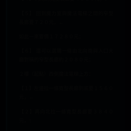
【５】 回到魔力室與魔法電梯之間的窄型
長廊要７２０元，←
如此一來要價１７２８０元；
【６】 還可以選購一條由北向南與入口大
廳對稱的窄型長廊約２０８０元；
２樓（起點）西側魔法電梯上方：
【１】左邊拉一條寬型長廊到底要１５６０
元，←
【２】再向北拉一條寬型長廊要３８４０
元，↑