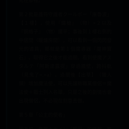
死在那裡。
第２批是護符守護者クールボー「庫魯波」
【１樓】，使用『鐵槍』（物）×２以及
『銅格子』（物）擺平；事後到１樓右側的
中居間（暖爐房間），可以看到一個閃閃發
光的道具，那就是第１個魔導器『魔神寶
石』。取得它之後才能過關。看到使魔アス
タルテ「阿斯達露提」穿過牆壁，跨抖軌
（見鬼了=.=a）。過關後【出草】（獵人
頭）增加魔法使，可以先讓新職業僧侶＝魔
法使＋戰士列入名單，只是之後的劇情也會
出現僧侶，不必現在刻意去做。
第５章「公主的使者」