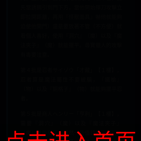
先當誘餌引到門下方，當他開始揮刀攻擊立
即拉開距離，再用『怪獸面具』嚇他就能夠
迫使他開門）還是要放著不管（不方便）就
看個人喜好，使用『洞穴』（魔）以及『魔
法夾子』（魔）就能擺平。尋寶獵人的攻擊
有毒要注意。
第４批是忍者サイゾウ「才藏」【１樓】，
忍者算是魔法屬性不要被騙，『鐵槍』
（物）以及『銅格子』（物）就能夠擺平忍
者。
第５批是商人ヘンリー「亨利」【１樓】，
需要『洞穴』（魔）以及『魔法夾子』
点击进入首页
（魔）就能擺平，當然一些值錢的東西可以