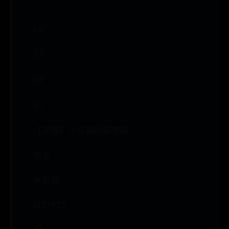
LV.
27
GP
85
【攻略】ＰＳ刻命館攻略
樓主
米凱爾
M77777