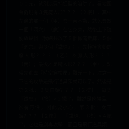
００元，就別浪費捕捉型的陷阱了。看地圖
會發現有３隻魔人形？？？【２樓】，其中
左邊的那一個（甲）會一直不動，就免費放
一個『洞穴』（魔）在它身旁，然後上下隨
便放幾個（我總共放了８個佈滿走廊，５個
『洞穴』與３個『鐵槍』），先幹掉會動的
魔人形？？？（乙）＆魔人形？？？
（丙）；最後才是魔人形？？？（甲），記
得先進去『時空穿梭屋』觀光一下，注意一
下它的攻擊是飛行道具類就可以了。然後是
第２批：２隻白蟻？？？【２樓】，每隻
『鐵槍』（物）×２擺平。雖然是肉搏型，
卻有毒性，因此要小心。第３批：女王
蟻？？？【２樓】，『鐵槍』（物）×４擺
平。它也是劇毒攻擊，而且是飛行道具類，