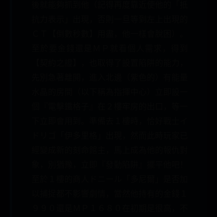
後就能夠抓到他（記得再度靠近使他的「抵
抗力表示」出現，否則一旦等到左上出現的
ＣＴ【倒數秒數】用盡，他一樣會脫困）。
至於要金錢還是ＭＰ就看個人需求，得到
【契約之證】，也取得了設置陷阱的能力，
先別急著離開，進入北邊（紫色的）有能量
水晶的房間（以下稱為指揮中心）立即設一
個『電擊鐵格子』在２樓牢房的出口，等一
下立即會用到。準備去１樓時，恰好戰士イ
ドリゴ「伊多里格」出現，然而此時玩家已
經變成新的刻命館主，馬上成為他的報仇對
象，別猶豫，立即『發動陷阱』擺平他吧！
至於１樓的商人ドニール「多尼爾」是否加
以捕捉都不影響劇情，當然他持有的金錢１
９９０還是ＭＰ１６８０在初期是很高，不