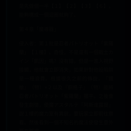
是先做個一半【１】【２】【３】【６】，
能夠構成一個迴圈就夠了。
第４章「魔導器」
侵入者：第１批是忍者パトリオット「紫羅
蘭」【１樓】。奇怪，不是還有一個戰士カ
イン「凱因」嗎？沒有錯，但是一進入視野
接觸，他就會立即消失，如果針對他設陷阱
是一種浪費。根據很久之前的傳說，『鐵
槍』（物）×２以及『銅格子』（物）能將
忍者パトリオット「紫羅蘭」擺平。之後會
發生劇情，使魔アスタルテ「阿斯達露提」
說１樓的魔力室有異狀，要玩家立即前往察
看。然後看到一個不知名的魔法使發生意外