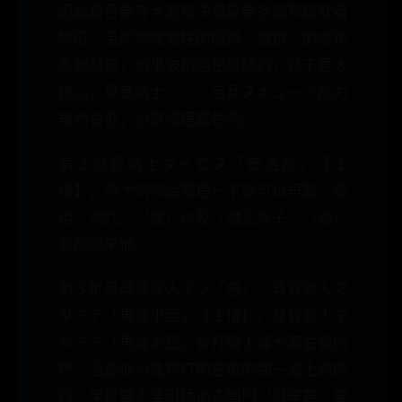
因此是否要在大廳解決還是要各個擊破就看
情形。至於物理屬性的陷阱『鐵槍』的成功
率雖然高；如果被閃過是應該的，請不要太
傷心，畢竟戰士ジン、弓兵スキューブ能力
雖然很低，也是物理屬性的。
第２批是戰士ダイロス「泰洛斯」【１
樓】，剛才的物品整理一下就可以再戰，使
用『洞穴』（魔）以及『魔法夾子』（魔）
就能擺平他。
第３批是尋寶獵人ダン「唐」、尋寶獵人マ
ダミア「馬達米亞」【１樓】，尋寶獵人マ
ダミア「馬達米亞」會打開１樓大廳右側的
門，因此他也能夠打開左側的那一道上鎖的
門，至於要不要引誘他去開門（很辛苦，要