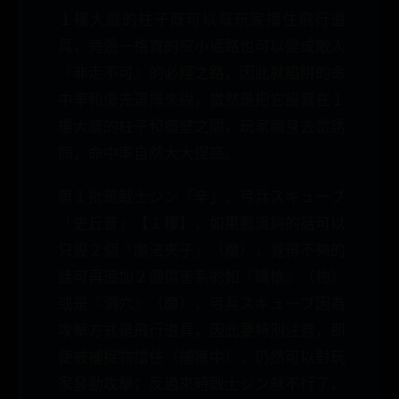
１樓大廳的柱子既可以幫玩家擋住飛行道
具，旁邊一格寬的窄小通路也可以變成敵人
『非走不可』的必經之路，因此就陷阱的命
中率和優先選擇來說，當然是把它設置在１
樓大廳的柱子和牆壁之間，玩家親身去當誘
餌，命中率自然大大提高。
第１批是戰士ジン「辛」、弓兵スキューブ
「史丘普」【１樓】，如果膽識夠的話可以
只設２個『魔法夾子』（魔），覺得不夠的
話可再追加２個傷害系的如『鐵槍』（物）
或是『洞穴』（魔），弓兵スキューブ因為
攻擊方式是飛行道具，因此要特別注意，即
使被捕捉物擋住（捕獲中），仍然可以對玩
家發動攻擊；反過來時戰士ジン就不行了，