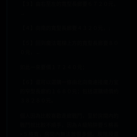
【３】由右至左的寬型長廊要６７２０元，
→
【４】向南的寬型長廊要４３２０元，↓
【５】回到魔法電梯上方的寬型長廊要８０
０元，←
如此一來要價１７２４０元；
【６】還可以選購一條由北向南連接魔力室
的窄型長廊約１６８０元；包括選購總價約
３８２８０元。
個人因為比較喜歡走廊戰鬥，至於房間內的
戰鬥就比較不順手，因為Ａ級陷阱要５格長
×５格寬，房間內無法放很多個。現階段還