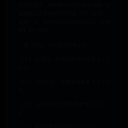
有特別要求，練練等級順便貼補家用吧！目
前應該沒有足夠的錢來打造【死亡長廊】，
這樣一來，頂多只能造出沒有出口的【不歸
路】吧？例如：
１樓（起點）西側魔法電梯上方：
【１】 左邊拉一條寬型長廊到底要２１６
０元，←
【２】 再向北拉一條寬型長廊要３３６０
元，↑
【３】 由右至左的寬型長廊要６７２０
元，→
【４】 向南的寬型長廊要４３２０元，↓