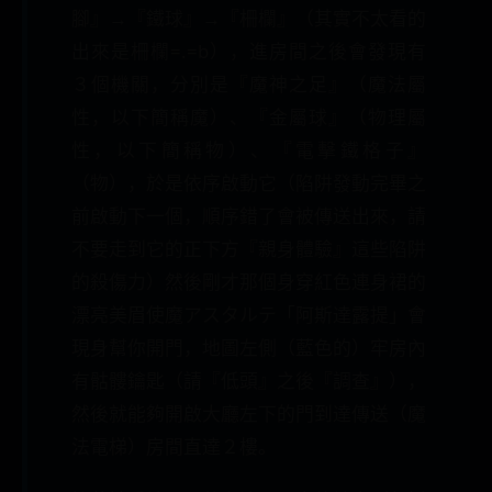
腳』→『鐵球』→『柵欄』（其實不太看的
出來是柵欄=.=b），進房間之後會發現有
３個機關，分別是『魔神之足』（魔法屬
性，以下簡稱魔）、『金屬球』（物理屬
性，以下簡稱物）、『電擊鐵格子』
（物），於是依序啟動它（陷阱發動完畢之
前啟動下一個，順序錯了會被傳送出來，請
不要走到它的正下方『親身體驗』這些陷阱
的殺傷力）然後剛才那個身穿紅色連身裙的
漂亮美眉使魔アスタルテ「阿斯達露提」會
現身幫你開門，地圖左側（藍色的）牢房內
有骷髏鑰匙（請『低頭』之後『調查』），
然後就能夠開啟大廳左下的門到達傳送（魔
法電梯）房間直達２樓。