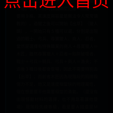
先拿來和他交易，再予以捕獲。取得【魔神
浮雕】就可以隨時找個牆壁記錄（但是一次
要用９格，其速度與容量是無法令人常常領
教的）。過關之後可以開始【出草】（獵人
頭），一開始只有５種可以選，分別是出現
過的戰士、弓兵、尋寶獵人、商人、忍者，
當然是選擇有特殊職業的商人＋尋寶獵人＝
木匠；雖然尋寶獵人＋忍者＝陷阱破壞者、
戰士＋弓兵＝騎兵、弓兵＋商人＝漁夫；不
過後３種日後都會登場，因此不需要特別去
【出草】；而前者木匠因為現階段的陷阱殺
傷力不足，他又是速度相當快的物理屬性，
現在想要擺平他需要相當的勇氣。（還沒有
出現怪獸材料的選擇，也不用急著讓他登
場）現階段先練等級，看是要Ａ錢還是Ｍ