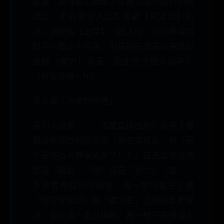
或是『魔導磁力牆壁』就擺北邊一點的西側
牆上。不過我個人比較喜歡【夾娃娃】的
說。過關後【出草】（獵人頭）可以再增加
騎兵＝戰士＋弓兵；但是現在還是以等級和
金錢（魔力）為重，因此努力獵人頭吧！
（好變態啊*.*b）
第６章「古老的術者」
看到入侵者．．．怎麼直接出現？原來２樓
還沒有開啟的房間是『時空穿梭屋』啊（是
不是哆拉Ａ夢看太多了！？）首先直接沿牆
壁設『鐵槍』（物）或是『洞穴』（魔）。
多放置幾個也沒關係，這一章只會在２樓
『時空穿梭屋』與『魔力室』之間的走廊解
決，至於這一批召喚獸，都一樣只有價值１