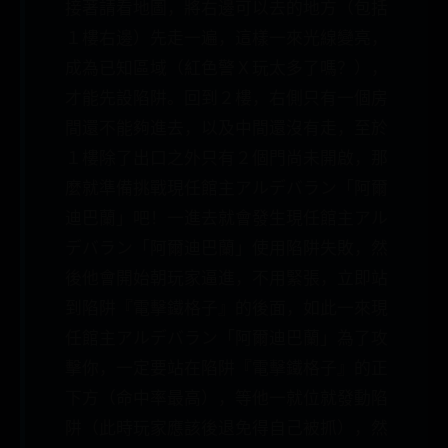
接著請看地圖，將右邊可以去的地方（包括
１樓右邊）先走一遍，這樣一來光線變亮，
成為已知區域（紅色警Ｘ玩太多了嗎？），
才能先設陷阱。回到２樓，右側只有一個房
間還不能夠進去，以及中間還沒有走，至於
１樓除了出口之外只有２個門尚未開啟，那
麼就準備挑戰現任館主アルデバラン「阿爾
迪巴蘭」吧！一進去就會發生現任館主アル
デバラン「阿爾迪巴蘭」使用陷阱失敗，然
後他會開始朝玩家逼進，不用緊張，立即站
到陷阱『電擊鐵格子』的後面，如此一來現
任館主アルデバラン「阿爾迪巴蘭」為了攻
擊你，一定要站在陷阱『電擊鐵格子』的正
下方（命中率最高），等他一就位就發動陷
阱（此時玩家應該後退免得自己被抓），然