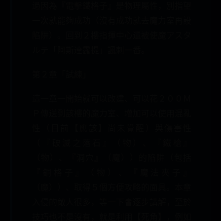
過因為『電擊鐵格子』是物理屬性，別指望
一次就能夠成功（沒有成功就去魔力室再設
陷阱）。回到２樓指揮中心還被使魔アスタ
ルテ「阿斯達露提」諷刺一番。
第２章「試練」
這一章一開始就可以改建、可以花２００Ｍ
Ｐ傳送到該樓的魔力室、增加可以使用混亂
性（目前【應該】尚未覺醒）與傷害性
（『破滅之落石』（物）、『鐵槍』
（物）、『洞穴』（魔））的陷阱（包括
『銅格子』（物）、『魔法夾子』
（魔））、取得５個方便攻略的面具。本章
入侵的敵人很多，等一下會逐步講解，至於
技巧也不是沒有，就是利用【死角】，例如