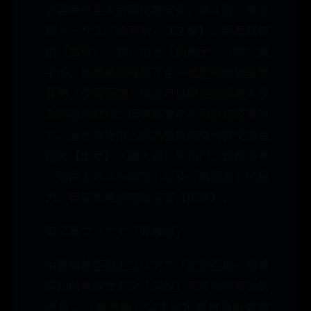
必要時引至大房間比較安全。第４批：魔法
使ドークス「特克斯」【２樓】，那麼就使
用『鐵槍』（物）加上『銅格子』（物）擺
平他。如果將他殺死了也一樣能夠拿到重要
寶物『傀儡假面』從此可以開始捕捉敵人成
為怪獸的材料；但是將會拿不到金錢或是Ｍ
Ｐ，因此捕捉敵人成為怪獸的材料就交由過
關後【出草】（獵人頭）來執行，比較沒有
『陷阱１００％成功』以及『無損血』的壓
力。但是本章過關後沒有【出草】。
第７章フィアナ「菲雅娜」
由瑟梅基亞國王ユリアス「尤里亞斯」那裡
得知貼身侍女チタ「琪妲」死在刻命館外的
訊息，「菲雅娜」公主決定親自到刻命館