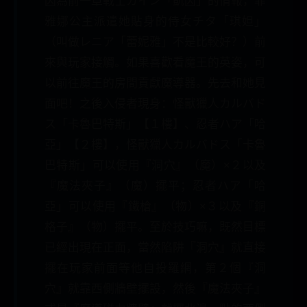
因為前一章戰士カイン「凱因」的情報，菲
雅娜公主派遣她貼身的侍女チタ「琪妲」
（叫做レニア「蕾妮雅」不是比較好？）前
來與玩家接觸。如果喜歡看魔王的英姿，可
以前往魔王的房間貢獻魔導器。先去和她見
面吧！之後入侵者現身：怪獸獵人カルバド
ス「卡魯巴特斯」【１樓】、忍者ハア「哈
亞」【２樓】，怪獸獵人カルバドス「卡魯
巴特斯」可以使用『洞穴』（魔）×２以及
『魔法夾子』（魔）擺平；忍者ハア「哈
亞」可以使用『鐵槍』（物）×３以及『銅
格子』（物）擺平。至於技巧嘛，既然目標
已經出現在正面，當然陷阱『洞穴』就直接
擺在玩家前面等他自投羅網，第２個『洞
穴』就靠西側牆壁擺設，然後『魔法夾子』