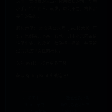
最后，觉得我的文章对你用收获的话，动动
小手，给个在看、转发，原创不易，栈长需
要你的鼓励。
版权声明： 本文系公众号 "Java技术栈" 原
创，原创实属不易，转载、引用本文内容请
注明出处，抄袭者一律举报＋投诉，并保留
追究其法律责任的权利。
关注Java技术栈看更多干货
获取 Spring Boot 实战笔记！
← 如何用
一箱烟是多少条
iPhone 录制
呀？揭秘烟草包
电话：完整指
装的奥秘 →