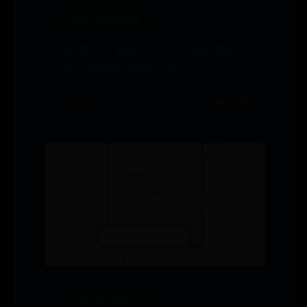
365bet欧洲版官网
美惨了！重庆6个日出观赏地推
荐！想去就赶快出发！
📅 07-04
👁️ 9789
365bet欧洲版官网