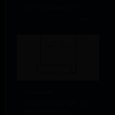
小葫芦|OBS直播插件大全
📅 08-02
👁️ 6650
365bet欧洲版官网
农业银行跨行转账手续费（农业
银行跨行转账收费吗）