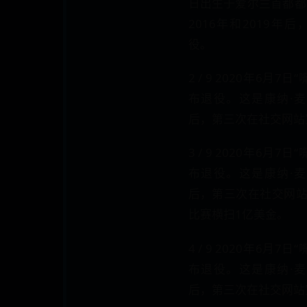
日出生于爱尔兰首都都
2016年和2019
役。
2 / 9 2020年6月
布退役。这是康纳·麦格
后，第三次在社交网站
3 / 9 2020年6月
布退役。这是康纳·麦格
后，第三次在社交网
比赛横扫1亿美金。
4 / 9 2020年6月
布退役。这是康纳·麦格
后，第三次在社交网站