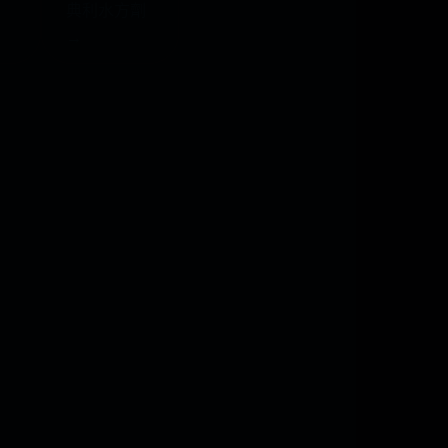
典利水方劑
→