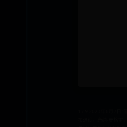
1 / 9 2020年6月
布退役。康纳-麦格雷，