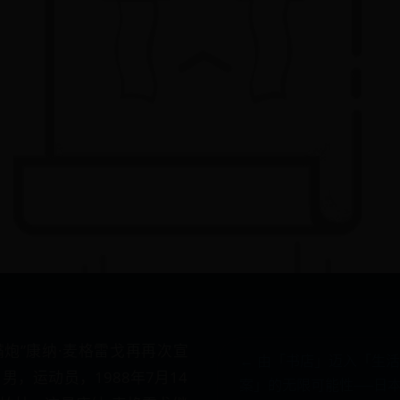
7日“嘴炮”康纳·麦格雷戈再再次宣
← 由「书店」迈入「生
男，运动员，1988年7月14
案」的无限可能性──日