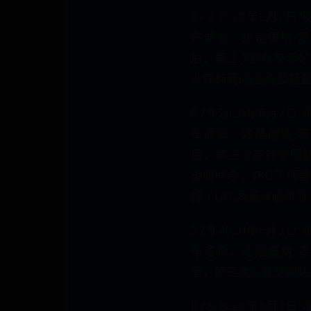
5 / 9 2020年6月
布退役。这是康纳·麦格
后，第三次在社交网站宣
斗锦标赛)羽量级及轻
6 / 9 2020年6月
布退役。这是康纳·麦格
后，第三次在社交网站
战两回合，TKO了顶替伤
得了UFC羽量级临时冠
7 / 9 2020年6月
布退役。这是康纳·麦格
后，第三次在社交网站
8 / 9 2020年6月