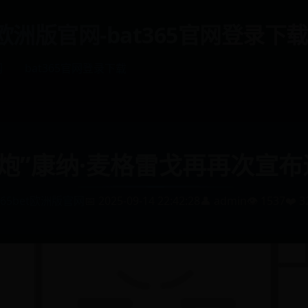
et欧洲版官网-bat365官网登录下载
网
bat365官网登录下载
嘴炮”康纳·麦格雷戈再再次宣布
365bet欧洲版官网
📅 2025-09-14 22:42:28
👤 admin
👁️ 1537
❤️ 3