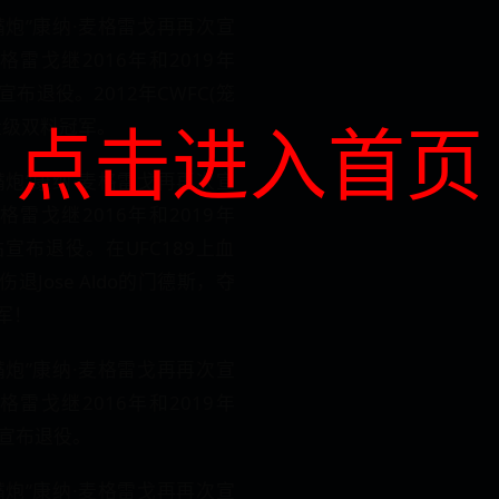
7日“嘴炮”康纳·麦格雷戈再再次宣
雷戈继2016年和2019年
布退役。2012年CWFC(笼
点击进入首页
量级双料冠军。
7日“嘴炮”康纳·麦格雷戈再再次宣
雷戈继2016年和2019年
宣布退役。在UFC189上血
退Jose Aldo的门德斯，夺
军！
7日“嘴炮”康纳·麦格雷戈再再次宣
雷戈继2016年和2019年
宣布退役。
7日“嘴炮”康纳·麦格雷戈再再次宣