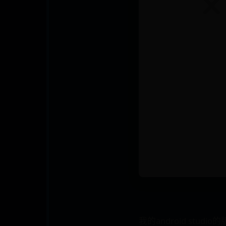
我的android studi