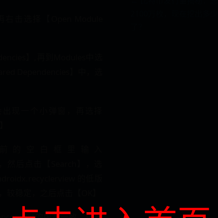
← 比特币发行量揭秘：
2100万枚，现在挖出多少
击选择【Open Module
了？
encies】,再到Modules中选
red Dependencies】中，选
，会出现一个小弹窗，再选择
y】
ch】前的空白框里输入
rview，然后点击【Search】，选
dx.recyclerview 的低版
，较稳定，之后点击【OK】
pcompat的版本一致，但是