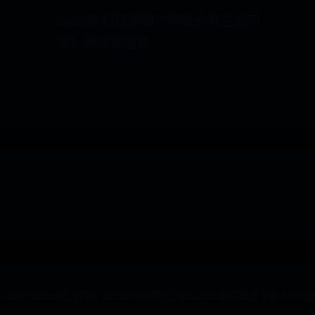
2025梦幻西游哪个等级的收益最可
观？附搭配推荐
25
📅 07-11
👁️ 6224
©
2026
365bet官方网址-365bet欧洲版官网-bat365官网登录下载 All Rights