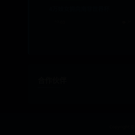
4万妓女拥向南非世界杯
📅 07-03
👁️ 29
合作伙伴
Copyright 