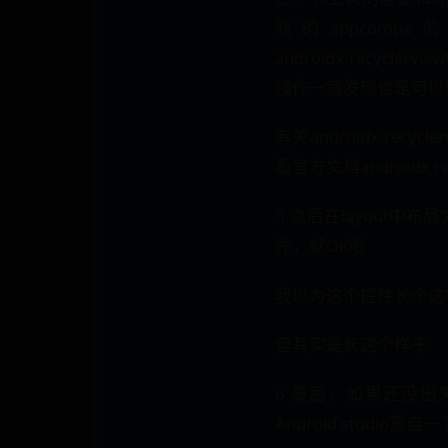
我的appcomp
androidx.recycle
操作一番发现也是可以
有关androidx.recycl
看官方文档androidx.recyc
5.之后在layout中布局
件，就OK啦
我以为这个控件长个这
但其实是长这个样子
6.最后，如果还没出
Android studio重启一