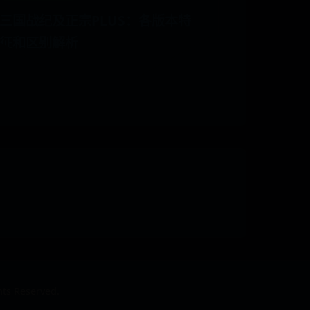
三国战纪及正宗PLUS：各版本特
征和区别解析
📅 07-12
👁️ 378
 Reserved.