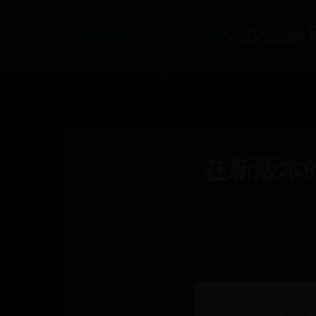
365bet官方网址-365b
首页
365bet官方网址
365bet欧洲版官
在新版本的an