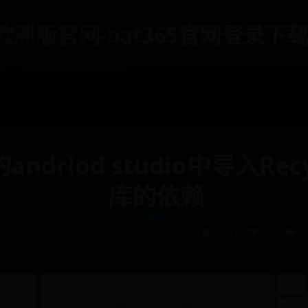
et欧洲版官网-bat365官网登录下载
网
bat365官网登录下载
driod studio中导入Recy
库的依赖
365bet欧洲版官网
📅 2025-08-26 23:20:04
👤 admin
👁️ 5691
❤️ 1