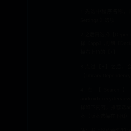
1.先选中程序名称，再右
Settings 】选项
2.之后再选择【Depend
择【app】,再到【Decla
择右上角的【+】
3.点过【+】之后
【Library Dependenc
4.在【Sear
androidx.recycle
择如下内容，推荐选androi
本（版本选择在下图）
注：书上说的需要和ap