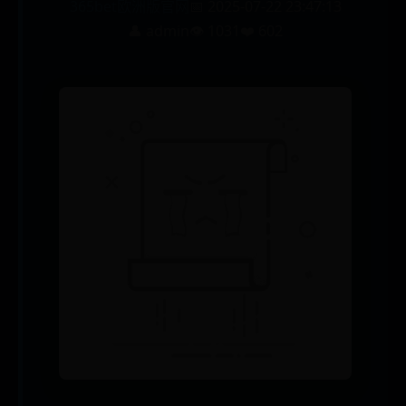
365bet欧洲版官网
📅 2025-07-22 23:47:13
👤 admin
👁️ 1031
❤️ 602