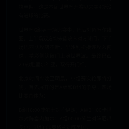
拉圭队，这是本届世界杯开赛以来第4场没
有进球的比赛。
世界杯G组另一场比赛中，巴西对阵塞尔维
亚。上半场双方均未能攻入对方球门，下半
场巴西队攻势不断，里沙利松接连攻入两
球，精彩侧钩破门上演世界波。最终巴西
2:0战胜塞尔维亚，取得开门红。
北京时间今晚至明晨，小组赛次轮即将打
响，首先展开的是A组和B组的争夺。四场
比赛具体为：
B组18:00威尔士对阵伊朗；A组21:00卡塔
尔对阵塞内加尔；A组00:00荷兰对阵厄瓜
多尔；B组3:00英格兰对阵美国。