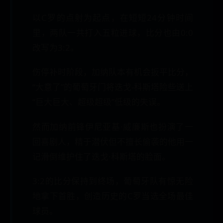
以C罗的点射为起点，在短短24分钟时间
里，两队一共打入五粒进球，比分也由0:0
改写为3:2。
伤停补时阶段，加纳队本有机会扳平比分，
“大意了”的葡萄牙门将迭戈-科斯塔险些送上
“巨大巨大、超级超级”低级的失误。
然而加纳前锋伊尼亚基·威廉斯也扮演了一
回喜剧人，精于潜伏但不擅长偷袭的他用一
记滑倒维护住了迭戈·科斯塔的脸面。
3:2的比分保持到终场，葡萄牙队有惊无险
地拿下首胜，创造历史的C罗当选全场最佳
球员。