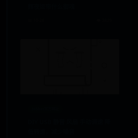
辉夜姬带什么御魂
📅 10-28
👁️ 3829
365bet官方网址
DIY USB 静音 风扇 手动调速 降
低转速，减少噪音