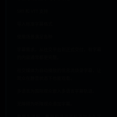
SRT 和 VTT 支持
导入标准字幕格式
使用场景满足各种
字幕需求。从社交平台到正式交付，有字幕
的内容通常都更完整。
社交媒体为自动播放的信息流烧录字幕，让
观众在静音状态下也能观看。
多语言为国际观众嵌入多语言字幕轨道。
无障碍为听障观众添加字幕。
教育为课程、教程和培训资料添加永久字