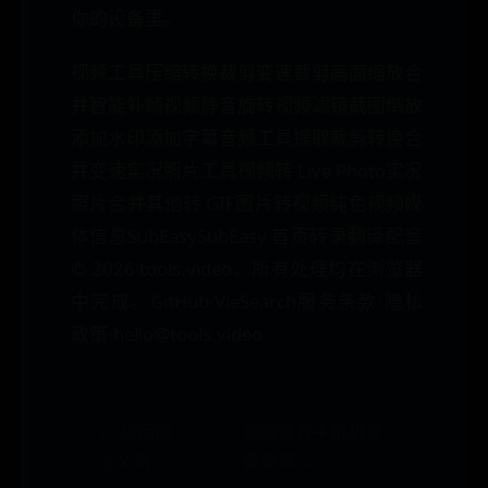
你的设备里。
视频工具压缩转换裁剪变速裁剪画面缩放合
并智能补帧视频静音旋转视频滤镜截图倒放
添加水印添加字幕音频工具提取裁剪转换合
并变速实况照片工具视频转 Live Photo实况
照片合并其他转 GIF图片转视频纯色视频媒
体信息SubEasySubEasy 首页转录翻译配音
© 2026 tools.video。所有处理均在浏览器
中完成。GitHub·VieSearch服务条款·隐私
政策·hello@tools.video
← 访问的
如何查看手机机身
近义词
数据库 →