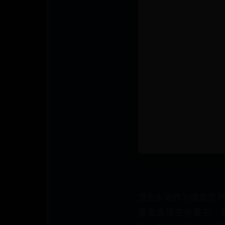
源生火焰作为魔兽世
都会选择去收集它。