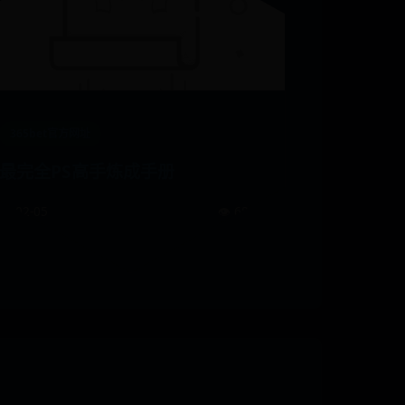
365bet官方网址
最完全PS高手炼成手册
📅 02-05
👁️ 6846