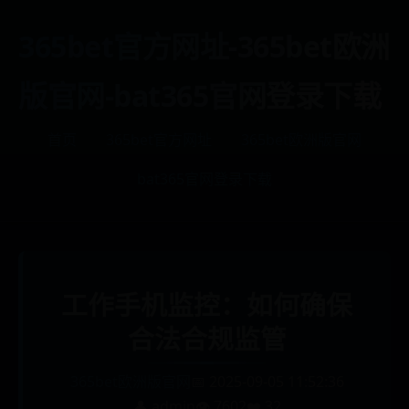
365bet官方网址-365bet欧洲
版官网-bat365官网登录下载
首页
365bet官方网址
365bet欧洲版官网
bat365官网登录下载
工作手机监控：如何确保
合法合规监管
365bet欧洲版官网
📅 2025-09-05 11:52:36
👤 admin
👁️ 7602
❤️ 32