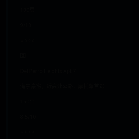
100萬
9/10
⭐⭐⭐⭐
3️⃣
Del Perro Heights Apt 7
海景豪宅，近高速公路，摩托幫首選
150萬
8.5/10
⭐⭐⭐⭐