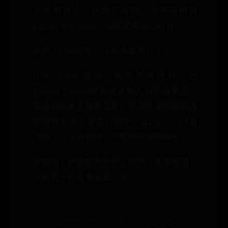
想知道更多？升級公寓後，接下來挑戰
Facility或Arcade，帝國擴張指日可待！
結語：行動起來，征服洛聖都！👏
GTA Online 最佳公寓位置無絕對，但
Eclipse Towers絕對是多數人的終極夢想。
無論你是新手還是老將，這裡的選擇都能讓
你玩得更爽、更富！現在，去Dynasty 8買
房吧，下次見面時，炫耀你的海景陽台～
有疑問？評論區告訴我，你的公寓是哪個？
讓我們一起分享戰績！🔥
← 如何辨别巴
大众宝来传奇怎