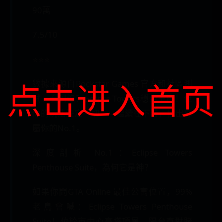
90萬
7.5/10
⭐⭐⭐
点击进入首页
數據來源自Rockstar Games 官方和社區測
試。看到沒？Eclipse Towers穩坐王座！但
你的玩法決定一切——繼續往下看，找出專
屬你的No.1。
深度剖析 No.1：Eclipse Towers
Penthouse Suite，為何它是神？
如果你問GTA Online 最佳公寓位置，99%
老鳥會喊：Eclipse Towers Penthouse
Suite！位於市中心高塔頂層，陽台直對賭