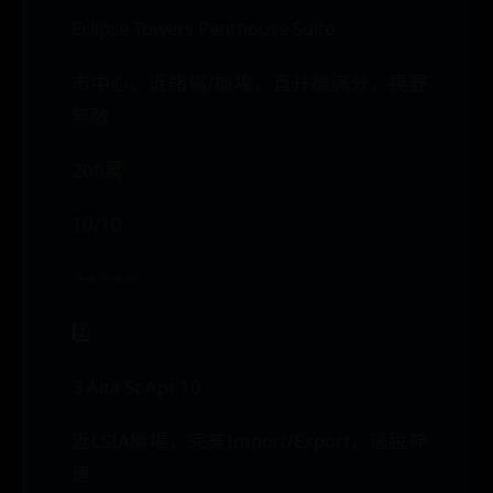
Eclipse Towers Penthouse Suite
市中心，近賭場/機場，直升機滿分，視野
無敵
200萬
10/10
⭐⭐⭐⭐⭐
2️⃣
3 Alta St Apt 10
近LSIA機場，完美Import/Export，逃脫神
速