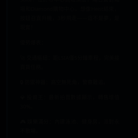
場和Diamond購物中心。想像Heist結束，
按鈕召直升機，3秒飛走——這不是夢，是
現實！
優勢爆表：
🚀 交通樞紐：距LSIA僅5分鐘車程，完美接
賣貨任務。
🔒 防禦神器：高空無死角，警察難追。
💎 投資王：最新拍賣數據顯示，轉售增值
30%。
🎮 娛樂滿分：內建泳池、健身房，派對永
不散場。