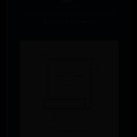
365bet欧洲版官网
📅 2026-02-22 00:23:25
👤 admin
👁️ 2730
❤️ 975