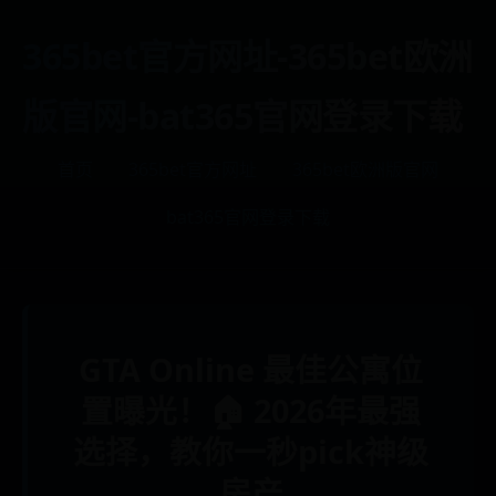
365bet官方网址-365bet欧洲
版官网-bat365官网登录下载
首页
365bet官方网址
365bet欧洲版官网
bat365官网登录下载
GTA Online 最佳公寓位
置曝光！🏠 2026年最强
选择，教你一秒pick神级
房产