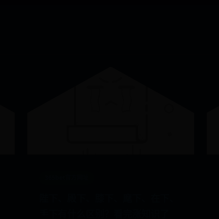
365bet官方网址
陛下、殿下、膝下、麾下、在下、
手下有什么区别？看完涨知识了