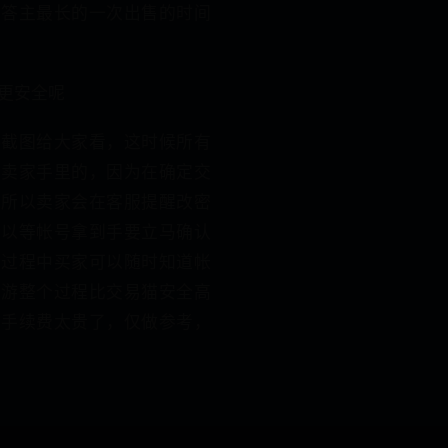
，答主最长的一次出售的时间
更安全呢
供截图给大家看，这时候所有
在卖家手里的，因为在确定交
，所以卖家会在客服提醒改密
所以等帐号拿到手要立马确认
定过程中买家可以随时知道帐
手游整个过程比交易猫安全高
的手续费太贵了，仅做参考，