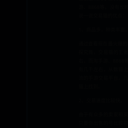
游、8868等。没有
说一说交易猫的优点：
1、商品多，种类丰富
通过查看现在最火爆的
探究竟，交易猫的王
右，而淘手游、886
有几千左右，从数目
流的手游交易平台。
猫上找到。
2、交易速度比较快。
由于有众多的卖家和
只要你出售的号比较