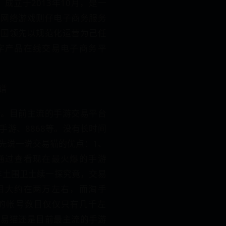
u）成立于2013年10月，是一
供网络游戏则仔电子商务服务
中国领先以规范化运营为己任
字产品在线交易电子商务平
谱
谱。目前主流的手游交易平台
手游、8868等。没有长时间
先说一说交易猫的优点：1、
通过查看现在最火爆的手游
油年土围卫土续一探究竟，交易
目大约在两万左右，而淘手
台的帐号数目仅仅只有几千左
交易猫还是目前最主流的手游