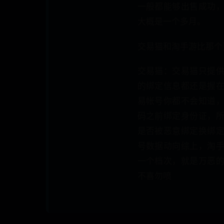
一般都能够出售成功
大概是一个多月。
交易猫和淘手游比那个
交易猫：交易猫只提
的绑定信息都还是握
易帐号你都不会知道
码之前绑定身份证，
是否被恶意绑定换绑
号数据动向综上，淘
一个档次，就是万恶
不喜勿喷