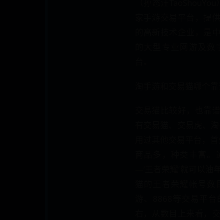
（孙态汪TaoShouYo
家手游交易平台，提
的高新技术企业，是
的大型专业网游及数
台。
淘手游和交易猫哪个靠
交易猫比较好，也靠
有交易猫、交易虎、淘
用过其他交易平台，首
商品多，种类丰富。
—‘王者荣耀’就可以
猫的王者荣耀帐号数
游、8868等交易平
右，从数目上来看，