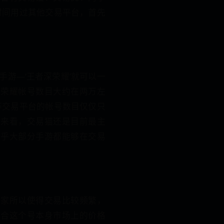
长时间用过其他交易平台，首先
。
手游—‘王者深荣耀’就可以一
者荣耀帐号数目大约在两万左
8等交易平台的帐号数目仅仅只
上来看，交易猫还是目前最主
几乎大部分手游都能够在交易
买家所以使得交易比较频繁，
符合这个号本身市场上的价格