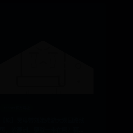
365bet官方网址
【原】贾母带刘姥姥游大观园路线
图，紫菱洲、蓼溆一带在哪？藕香