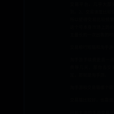
交易平台。几乎大部
到。2、交易速度比较
所以使得交易比较频
这个号本身市场上的
主最长的一次出售的时
交易粮行短猫和淘手游
淘手游手续费更贵一
费等几天，那你去交
定，那就是淘手游。
淘手游和交易猫哪个靠
交易猫比较好，也靠谱
目前主流的手游交易