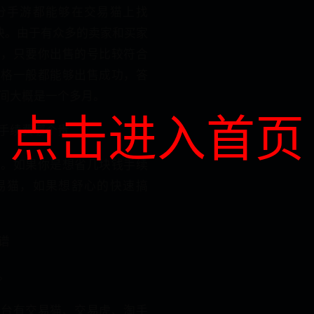
分手游都能够在交易猫上找
快。由于有众多的卖家和买家
繁，只要你出售的号比较符合
价格一般都能够出售成功，答
间大概是一个多月。
点击进入首页
手续费哪个贵
点。如果你是想省几块钱手续
易猫，如果想舒心的快速搞
谱
。
平台有交易猫、交易虎、淘手