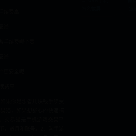
← sony手机
首
怎么截屏
[疲
手续费高
靠谱
手游手续费哪个贵
靠谱
那个更安全呢
续费高
。如果你是想省几块钱手续费
交易猫，如果想舒心的快速搞
1、交易猫是手机游戏交易平
币，道具和账号。2、淘手游