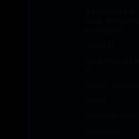
肯德基全新優惠登場
扣滿滿 ! 除了有官
能 1 元加購蛋塔 !
【文章速看】
2025肯德基KFC優
動
預訂快取：外帶享1元
外送優惠
品牌合作優惠代碼及使
肯德基KFC門市