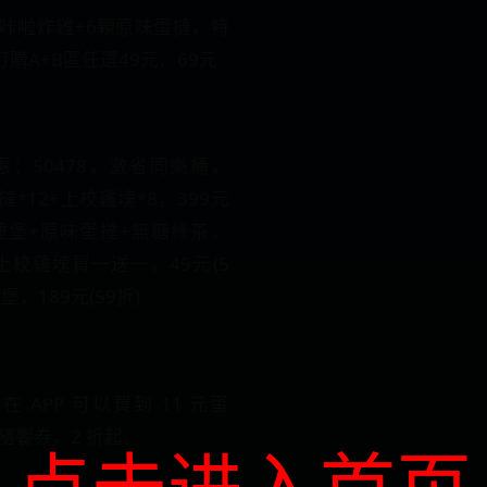
：6塊咔啦炸雞+6顆原味蛋撻，特
往訂購A+B區任選49元、69元
11優惠：50478，激省同樂桶，
蛋撻*12+上校雞塊*8，399元
啦雞腿堡+原味蛋撻+無糖綠茶，
7，上校雞塊買一送一，49元(5
堡，189元(59折)
14 在 APP 可以買到 11 元蛋
隨饗券，2 折起。
点击进入首页