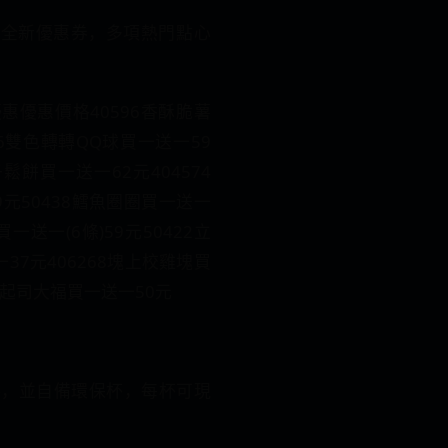
基推出全新優惠券，多項熱門點心
惠優惠價格40596香酥脆薯
446雙色轉轉QQ球買一送一59
鬆餅買一送一62元404574
元50438鱈魚圈圈買一送一
買一送一(6條)59元50422立
37元406268塊上校雞塊買
莓起司大福買一送一50元
料，並自備環保杯，每杯可現