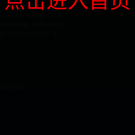
惠代碼：40687，咔啦雞腿堡，特
花椒咔啦雞腿堡，特價105元花
127元*以上加10元，多一
官網公告截止