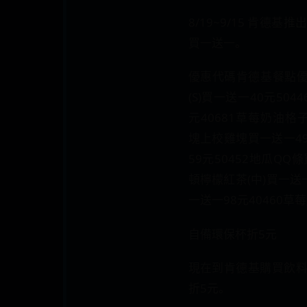
8/19~9/15 肯德
買一送一。
優惠代碼肯德基餐點優
(S)買一送一40元50
元40681草莓奶油格子
塊上校雞塊買一送一49
59元50452地瓜QQ條
頓檸檬紅茶(中)買一送一
一送一98元40460草
自備環保杯折5元
現在到肯德基購買飲
折5元。