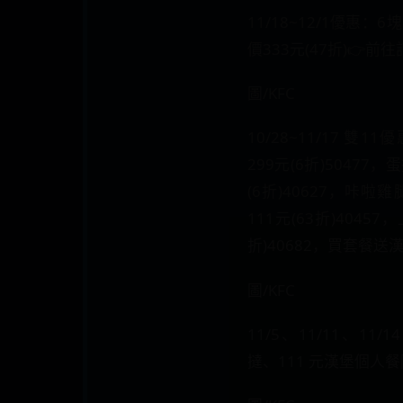
11/18~12/1優惠
價333元(47折)👉前
圖/KFC
10/28~11/17 雙
299元(6折)50477，
(6折)40627，咔
111元(63折)4045
折)40682，買套餐送漢
圖/KFC
11/5、11/11、11/
撻、111 元漢堡個人餐