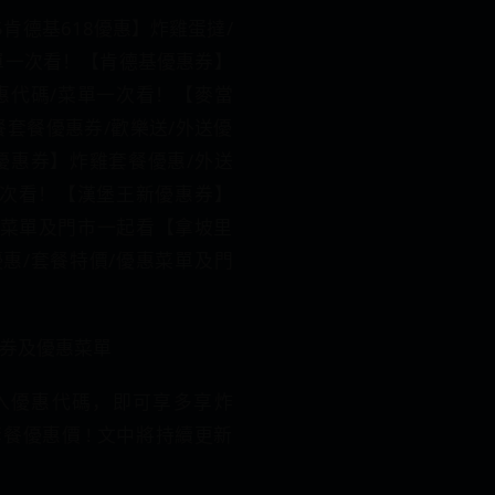
5肯德基618優惠】炸雞蛋撻/
單一次看！【肯德基優惠券】
惠代碼/菜單一次看！【麥當
餐套餐優惠券/歡樂送/外送優
優惠券】炸雞套餐優惠/外送
一次看！【漢堡王新優惠券】
優惠菜單及門市一起看【拿坡里
惠/套餐特價/優惠菜單及門
惠券及優惠菜單
入優惠代碼，即可享多享炸
餐優惠價 ! 文中將持續更新