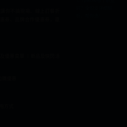
← rpwow哪个职业
好？全职业详细解
，讓你不論現場、線上訂餐折
析，帮你选！
網優惠券、品牌合作優惠券，還
惠券及優惠菜單 ｜新品及快閃活
加購優惠
用方式