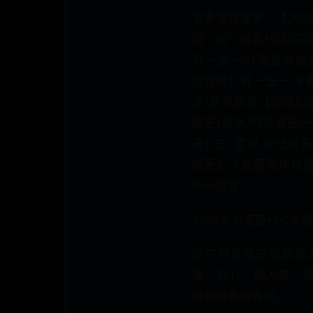
更多速食優惠：【202
買一送一優惠代碼/菜
買一送一/炸雞蛋撻優
勞優惠】買一送一/早
惠/菜單整理【頂呱呱
優惠/菜單/門市資訊
買1送1.套餐.外送
優惠】大披薩及炸雞優
市一起看
2025年肯德基KFC優
現在到肯德基官網輸
雞、點心、個人餐、套
最新優惠券資訊。