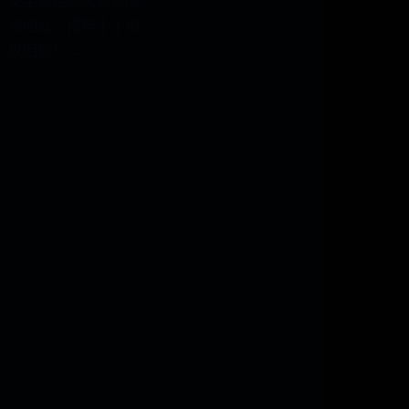
女生说哈喽怎么高情
商回复，推荐十个幽
默回复！ →