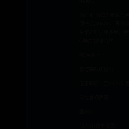
圖/KFC
10/14~10/27 優
價95元40688，青
生熔岩咔啦雞腿堡，特價
個吮指嫩雞蛋堡
圖/肯德基
肯德基限店優惠
優惠時間：至2025年
前往官網購買
圖/KFC
個人餐(獨享優惠)