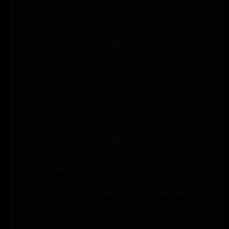
class Student{
public: //类包含的变量
char *name;
int age;
float score;
public: //类包含的函数
void say(){
printf("%s的年龄是 %d，成绩是 %f\n",
name, age, score);