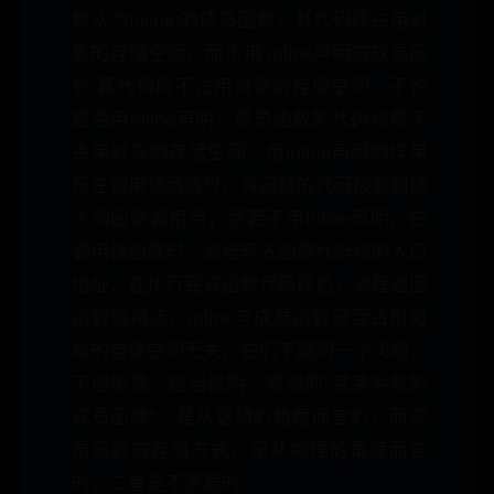
默认为inline)的成员函数，其代码段占用对
象的存储空间，而不用 inline声明的成员函
数,其代码段不占用对象的存储空间。不论
是否用inline声明，成员函数的代码段都不
占用对象的存储空间。用inline声明的作用
是在调用该函数时，将函数的代码段复制插
人到函数调用点，而若不用inline声明，在
调用该函数时，流程转去函数代码段的人口
地址，在执行完该函数代码段后，流程返回
函数调用点。inline与成员函数是否占用对
象的存储空间无关，它们不属同一个问題，
不应搞混。应当说明，常说的“某某对象的
成员函数”，是从逻辑的角度而言的，而成
员函数的存储方式，是从物理的角度而言
的，二者是不矛盾的。