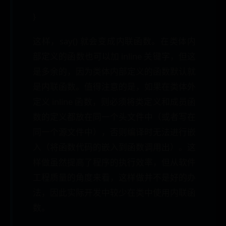
}
这样，say() 就会变成内联函数。在类体内
部定义的函数也可以加 inline 关键字，但这
是多余的，因为类体内部定义的函数默认就
是内联函数。值得注意的是，如果在类体外
定义 inline 函数，则必须将类定义和成员函
数的定义都放在同一个头文件中（或者写在
同一个源文件中），否则编译时无法进行嵌
入（将函数代码的嵌入到函数调用出）。这
样做虽然提高了程序的执行效率，但从软件
工程质量的角度来看，这样做并不是好的办
法，因此实际开发中较少在类中使用内联函
数。