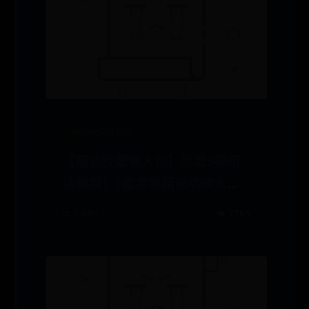
365bet官方网址
【精油按摩懶人包】認識3種精
油種類！7款常見精油功效大不
同！5步秒懂按摩步驟 在家按摩
📅 09-01
👁️ 7285
不求人！