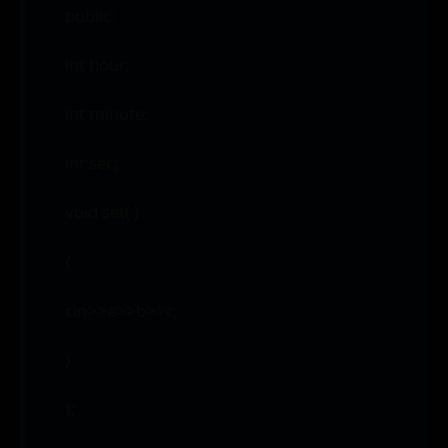
public:
int hour;
int minute;
int sec;
void set( )
{
cin>>a>>b>>c;
}
};