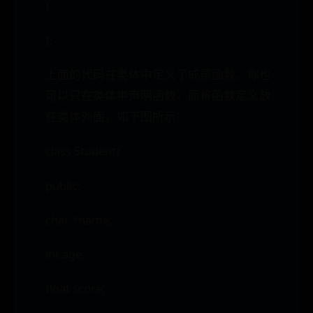
}
};
上面的代码在类体中定义了成员函数。你也
可以只在类体中声明函数，而将函数定义放
在类体外面，如下图所示：
class Student{
public:
char *name;
int age;
float score;