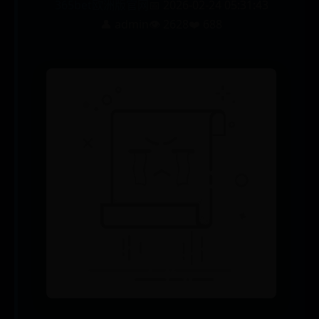
365bet欧洲版官网
📅 2026-02-24 05:31:43
👤 admin
👁️ 2628
❤️ 688