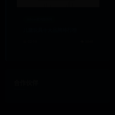
365bet欧洲版官网
儿童玩具十大品牌排行榜
📅 02-19
👁️ 3846
合作伙伴