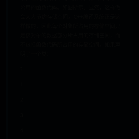
公用的函数代码。如图所示。显然，这样做
会大大节约存储空间。C++编译系统正是这
样做的，因此每个对象所占用的存储空间只
是该对象的数据部分所占用的存储空间，而
不包括函数代码所占用的存储空间。如果声
明了一个类：
?
1
2
3
4