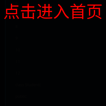
点击进入首页
6
7
8
9
10
11
12
class Student{
public: