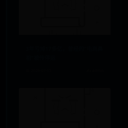
3年亏掉17多亿，曾经的“电商鼻
祖”被传停运
📅 2026-07-15
✍️ admin