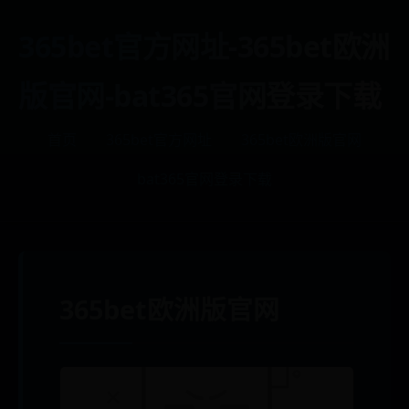
365bet官方网址-365bet欧洲
版官网-bat365官网登录下载
首页
365bet官方网址
365bet欧洲版官网
bat365官网登录下载
365bet欧洲版官网