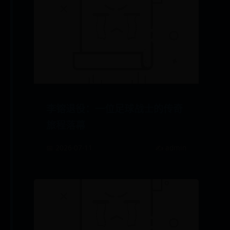
李镕退役：一位足球战士的传奇
旅程落幕
📅 2026-07-11
✍️ admin