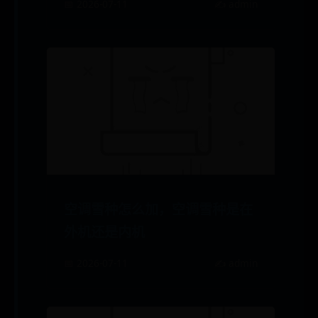
📅 2026-07-11
✍️ admin
空调雪种怎么加，空调雪种是在
外机还是内机
📅 2026-07-11
✍️ admin