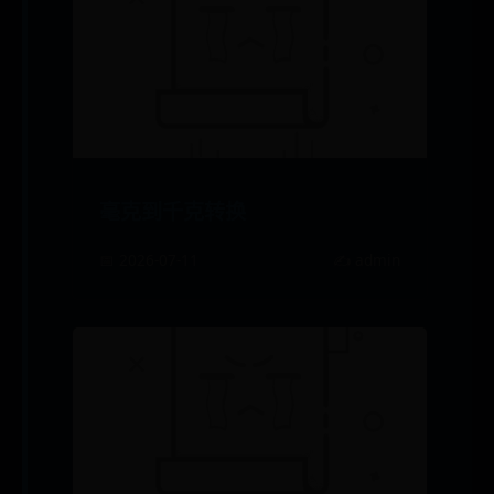
毫克到千克转换
📅 2026-07-11
✍️ admin