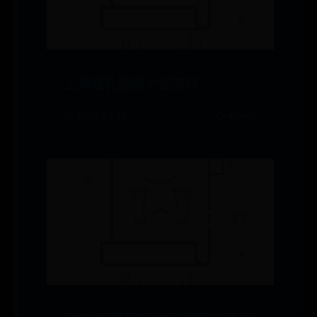
上海看乳腺哪个医院好
📅 2026-07-19
✍️ admin