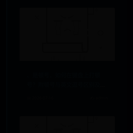
、是顿号，如何在键盘上打顿
号？附顿号与英文逗号区别及使
用规则
📅 2026-07-16
✍️ admin