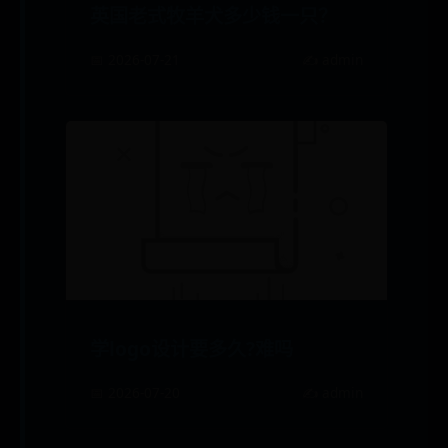
英国老式牧羊犬多少钱一只？
📅 2026-07-21
✍️ admin
学logo设计要多久?难吗
📅 2026-07-20
✍️ admin