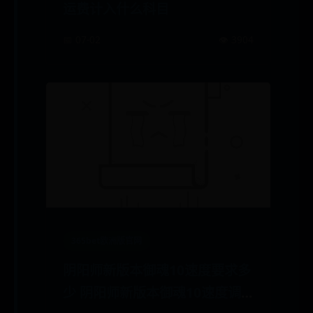
运费计入什么科目
📅 07-02
👁️ 3904
365bet欧洲版官网
阴阳师新版本御魂10速度要求多
少 阴阳师新版本御魂10速度调