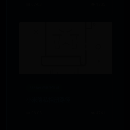
整介绍
📅 07-03
👁️ 1835
365bet欧洲版官网
小米隐私相册路径
📅 08-03
👁️ 4741