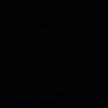
3、寅虎：凌晨03时至05时。五行属木。属
于春肖、蓝肖、书肖、野肖、地肖、风肖。
农历正月。方位属东方
4、卯兔：凌晨05时至07时。五行属木。属
于春肖、绿肖、琴肖、野肖、天肖、风肖。
农历二月。方位属东方
5、辰龙：上午07时至09时。五行属土。属
于春肖、绿肖、书肖、野肖、天肖、风肖。
农历三月。方位属中央
6、巳蛇：上午09时至11时。五行属火。属
于夏肖、蓝肖、琴肖、野肖、地肖、雷肖。
农历四月。方位属南方