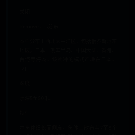
关闭
Remove ads分布
本鱼分布于西北太平洋区，包括俄罗斯远东
地区，日本、朝鲜半岛、中国大陆、香港、
台湾等海域。该物种的模式产地在日本。
[2]
深度
水深5至50米。
特征
本鱼体细长而侧扁，鱼体上散布着7至8个