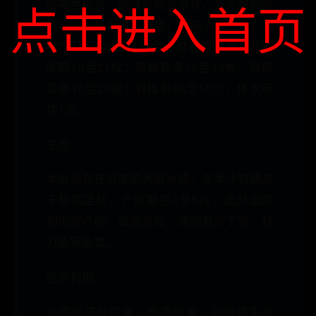
暗褐色斑点，侧线形成波浪状，有多数的脉
点击进入首页
枝与侧线成直角。无鳔，头高小于头长，有
8个离鳍。背部灰绿色，腹部银白色，背鳍
硬棘19至21枚；背鳍软条15至19枚；臀鳍
软条16至20枚；脊椎骨48至50个，体长可
达1米。
生态
本鱼栖息在沿岸的表层水域，冬季才转栖息
于较底层处，产卵期在4至6月，此时洄游
到内湾产卵。属肉食性，喜捕食沙丁鱼、秋
刀鱼等鱼类。
经济利用
为高经济价值鱼，肉质鲜美，可做成生鱼