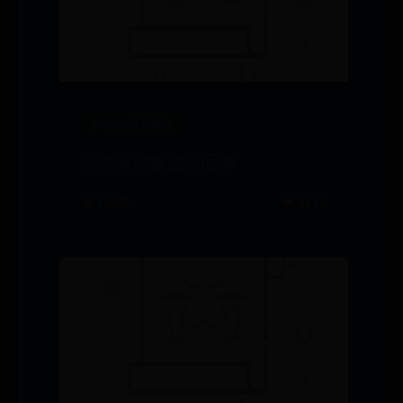
365bet官方网址
突然来例假怎么回事
📅 10-02
👁️ 8717