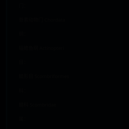
门：
脊索动物门 Chordata
纲：
辐鳍鱼纲 Actinopteri
目：
鲭形目 Scombriformes
科：
鲭科 Scombridae
属：