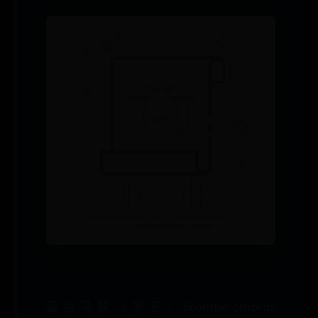
蓝点马鲛（学名：Scomberomorus