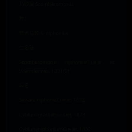
马鲛属 Scomberomorus
种：
蓝点马鲛 S. niphonius
二名法
Scomberomorus niphoniusCuvier et
Valenciennes, 1831[2]
异名
Sawara niphoniaCuvier, 1832
Cybium gracileGünther, 1873
Cybium niphoniumCuvier, 1832