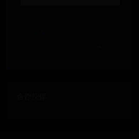
bat365官网登录下载
王晓晨电视剧作品
📅 08-16
👁️ 7698
合作伙伴