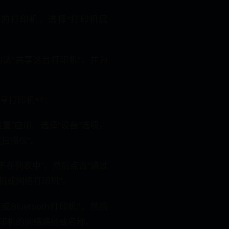
享的打印机，选择“打印机属
，勾选“共享这台打印机”，并为
共享打印机**：
的“设置”应用，选择“设备”选项，
扫描仪”。
机不在列表中”，然后点击“通过
机或网络打印机”。
Bluetooth打印机”，然后
印机的网络路径或名称。