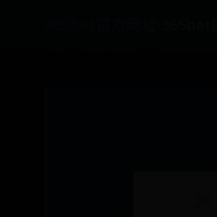
365bet官方网址-365b
首页
365bet官方网址
365bet欧洲版官