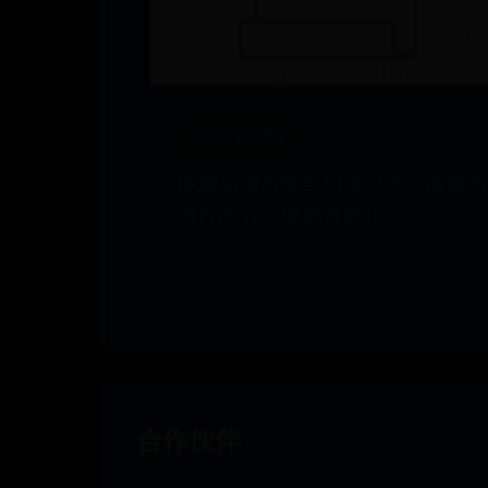
365bet官方网址
球类运动有哪些项目（在中国最为
流行的五大球类运动）
📅 07-16
👁️ 38
合作伙伴