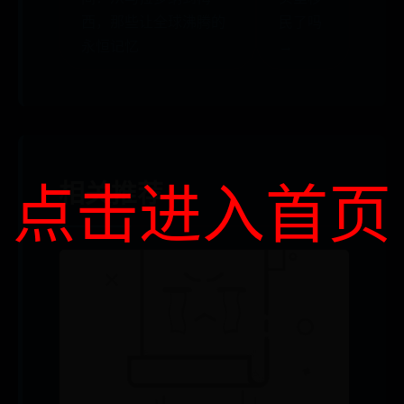
西，那些让全球沸腾的
民了吗
永恒记忆
→
点击进入首页
相关推荐