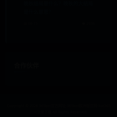
晚秋结局是什么？晚秋的大结局
是什么意思？
📅 06-15
👁️ 2936
合作伙伴
Copyright ©
2026
365bet官方网址-365bet欧洲版官网-bat365
官网登录下载 All Rights Reserved.